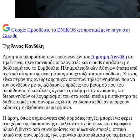
Google
Προσθέστε το ENIKOS ως προτιμώμενη πηγή στη
Google
Της
Άννας Κανδύλη
Άρση του απορρήτου των επικοινωνιών του
Δημήτρη Λιγνάδη
σε
τηλέφωνα, ηλεκτρονικούς υπολογιστές και clouds διατάσσει με
βούλευμά του το Συμβούλιο Πλημμελειοδικών Αθηνών έπειτα από
σχετικό αίτημα της ανακρίτριας που χειρίζεται την υπόθεση. Στόχος
είναι πέραν της ανεύρεσης τυχόν ύποπτων τηλεφωνημάτων που να
τον συνδέουν με τις αξιόποινες πράξεις του βιασμού που του
αποδίδονται ή και άλλες άγνωστες ακόμη στην ανάκριση, να
διερευνηθούν οι λογαριασμοί του στα social media με επίκεντρο τις
διαδικτυακές του συνομιλίες ώστε να διαπιστωθεί αν υπάρχουν
κάποιες με αξιόποινο περιεχόμενο.
Η άρση, όπως σημειώνεται από αρμόδιες πηγές, μπορεί να φέρει
στα χέρια της δικαιοσύνης επιπλέον στοιχεία όπως φωτογραφικό
υλικό ή βίντεο από συναθροίσεις και ιδιωτικές επαφές, οπτικό
υλικό από συνευρέσεις, ηλεκτρονικά αποτυπώματα σε περίπτωση