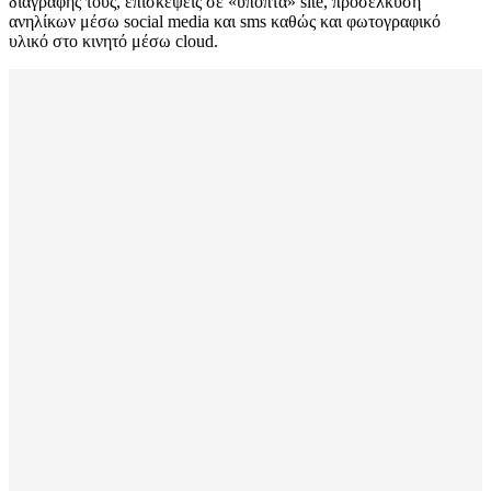
διαγραφής τους, επισκέψεις σε «ύποπτα» site, προσέλκυση
ανηλίκων μέσω social media και sms καθώς και φωτογραφικό
υλικό στο κινητό μέσω cloud.