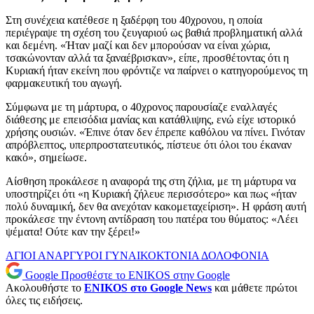
Στη συνέχεια κατέθεσε η ξαδέρφη του 40χρονου, η οποία
περιέγραψε τη σχέση του ζευγαριού ως βαθιά προβληματική αλλά
και δεμένη. «Ήταν μαζί και δεν μπορούσαν να είναι χώρια,
τσακώνονταν αλλά τα ξαναέβρισκαν», είπε, προσθέτοντας ότι η
Κυριακή ήταν εκείνη που φρόντιζε να παίρνει ο κατηγορούμενος τη
φαρμακευτική του αγωγή.
Σύμφωνα με τη μάρτυρα, ο 40χρονος παρουσίαζε εναλλαγές
διάθεσης με επεισόδια μανίας και κατάθλιψης, ενώ είχε ιστορικό
χρήσης ουσιών. «Έπινε όταν δεν έπρεπε καθόλου να πίνει. Γινόταν
απρόβλεπτος, υπερπροστατευτικός, πίστευε ότι όλοι του έκαναν
κακό», σημείωσε.
Αίσθηση προκάλεσε η αναφορά της στη ζήλια, με τη μάρτυρα να
υποστηρίζει ότι «η Κυριακή ζήλευε περισσότερο» και πως «ήταν
πολύ δυναμική, δεν θα ανεχόταν κακομεταχείριση». Η φράση αυτή
προκάλεσε την έντονη αντίδραση του πατέρα του θύματος: «Λέει
ψέματα! Ούτε καν την ξέρει!»
ΑΓΙΟΙ ΑΝΑΡΓΥΡΟΙ
ΓΥΝΑΙΚΟΚΤΟΝΙΑ
ΔΟΛΟΦΟΝΙΑ
Google
Προσθέστε το ENIKOS στην Google
Ακολουθήστε το
ENIKOS στο Google News
και μάθετε πρώτοι
όλες τις ειδήσεις.