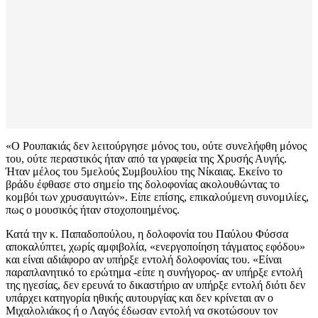
«Ο Ρουπακιάς δεν λειτούργησε μόνος του, ούτε συνελήφθη μόνος
του, ούτε περαστικός ήταν από τα γραφεία της Χρυσής Αυγής.
Ήταν μέλος του 5μελούς Συμβουλίου της Νίκαιας. Εκείνο το
βράδυ έφθασε στο σημείο της δολοφονίας ακολουθώντας το
κομβόι των χρυσαυγιτών». Είπε επίσης, επικαλούμενη συνομιλίες,
πως ο μουσικός ήταν στοχοποιημένος.
Κατά την κ. Παπαδοπούλου, η δολοφονία του Παύλου Φύσσα
αποκαλύπτει, χωρίς αμφιβολία, «ενεργοποίηση τάγματος εφόδου»
και είναι αδιάφορο αν υπήρξε εντολή δολοφονίας του. «Είναι
παραπλανητικό το ερώτημα -είπε η συνήγορος- αν υπήρξε εντολή
της ηγεσίας, δεν ερευνά το δικαστήριο αν υπήρξε εντολή διότι δεν
υπάρχει κατηγορία ηθικής αυτουργίας και δεν κρίνεται αν ο
Μιχαλολιάκος ή ο Λαγός έδωσαν εντολή να σκοτώσουν τον