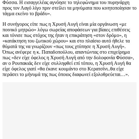
Φύσσα. Η εισαγγελέας αγνόησε το τηλεφώνημα του πυρηνάρχη
προς τον Λαγό λίγο πριν στείλει τα μηνύματα που κινητοποίησαν το
τάγμα εκείνο το βράδυ».
Η συνήγορος είπε πως η Χρυσή Αυγή είναι μία οργάνωση «με
ποινικό μητρώο» λόγω σωρείας αποφάσεων για βίαιες επιθέσεις
και τόνισε πως στόχος της ήταν η επικράτηση «στον δρόμο», η
«κατάκτηση του ζωτικού χώρου» και στο πλαίσιο αυτό ήθελε τα
θύματά της να γνωρίζουν «πως τους χτύπησε η Χρυσή Αυγή».
Όπως ανέφερε η κ. Παπαδοπούλου, απαντώντας στο επιχείρημα
πως «δεν είχε όφελος η Χρυσή Αυγή από την δολοφονία Φύσσα»,
αν ο Ρουπακιάς δεν είχε συλληφθεί επί τόπου, η Χρυσή Αυγή θα
είχε όφελος γιατί «θα έκανε κουμάντο στο Κερατσίνι..θα είχε
περάσει το μήνυμά της πως όποιος διαφωνεί εξολοθρεύεται…».