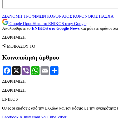
ΔΙΑΝΟΜΗ ΤΡΟΦΙΜΩΝ
ΚΟΡΟΝΑΙΟΣ
ΚΟΡΟΝΟΙΟΣ
ΠΑΣΧΑ
Google
Προσθέστε το ENIKOS στην Google
Ακολουθήστε το
ENIKOS στο Google News
και μάθετε πρώτοι όλες
ΔΙΑΦΗΜΙΣΗ
ΜΟΙΡΑΣΟΥ ΤΟ
Κοινοποίηση άρθρου
Facebook
X
Viber
WhatsApp
Email
Μοιραστείτε
ΔΙΑΦΗΜΙΣΗ
ΔΙΑΦΗΜΙΣΗ
ENIKOS
Όλες οι ειδήσεις από την Ελλάδα και τον κόσμο με την εγκυρότητα τ
Facebook
X
Instagram
YouTube
Viber