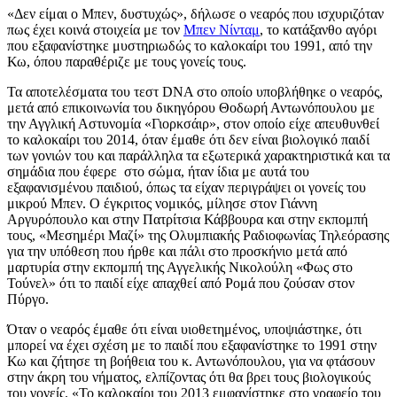
«Δεν είμαι ο Μπεν, δυστυχώς», δήλωσε ο νεαρός που ισχυριζόταν
πως έχει κοινά στοιχεία με τον
Μπεν Νίνταμ
, το κατάξανθο αγόρι
που εξαφανίστηκε μυστηριωδώς το καλοκαίρι του 1991, από την
Κω, όπου παραθέριζε με τους γονείς τους.
Τα αποτελέσματα του τεστ DNA στο οποίο υποβλήθηκε ο νεαρός,
μετά από επικοινωνία του δικηγόρου Θοδωρή Αντωνόπουλου με
την Αγγλική Αστυνομία «Γιορκσάιρ», στον οποίο είχε απευθυνθεί
το καλοκαίρι του 2014, όταν έμαθε ότι δεν είναι βιολογικό παιδί
των γονιών του και παράλληλα τα εξωτερικά χαρακτηριστικά και τα
σημάδια που έφερε στο σώμα, ήταν ίδια με αυτά του
εξαφανισμένου παιδιού, όπως τα είχαν περιγράψει οι γονείς του
μικρού Μπεν. Ο έγκριτος νομικός, μίλησε στον Γιάννη
Αργυρόπουλο και στην Πατρίτσια Κάββουρα και στην εκπομπή
τους, «Μεσημέρι Μαζί» της Ολυμπιακής Ραδιοφωνίας Τηλεόρασης
για την υπόθεση που ήρθε και πάλι στο προσκήνιο μετά από
μαρτυρία στην εκπομπή της Αγγελικής Νικολούλη «Φως στο
Τούνελ» ότι το παιδί είχε απαχθεί από Ρομά που ζούσαν στον
Πύργο.
Όταν ο νεαρός έμαθε ότι είναι υιοθετημένος, υποψιάστηκε, ότι
μπορεί να έχει σχέση με το παιδί που εξαφανίστηκε το 1991 στην
Κω και ζήτησε τη βοήθεια του κ. Αντωνόπουλου, για να φτάσουν
στην άκρη του νήματος, ελπίζοντας ότι θα βρει τους βιολογικούς
του γονείς. «Το καλοκαίρι του 2013 εμφανίστηκε στο γραφείο του