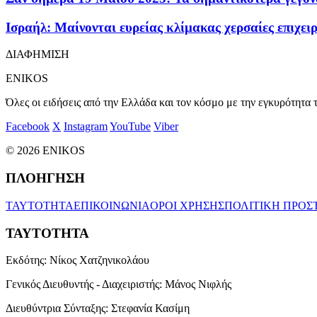
Ισραήλ: Μαίνονται ευρείας κλίμακας χερσαίες επιχει
ΔΙΑΦΗΜΙΣΗ
ENIKOS
Όλες οι ειδήσεις από την Ελλάδα και τον κόσμο με την εγκυρότητα τ
Facebook
X
Instagram
YouTube
Viber
© 2026 ENIKOS
ΠΛΟΗΓΗΣΗ
ΤΑΥΤΟΤΗΤΑ
ΕΠΙΚΟΙΝΩΝΙΑ
ΟΡΟΙ ΧΡΗΣΗΣ
ΠΟΛΙΤΙΚΗ ΠΡΟΣ
ΤΑΥΤΟΤΗΤΑ
Εκδότης:
Νίκος Χατζηνικολάου
Γενικός Διευθυντής - Διαχειριστής:
Μάνος Νιφλής
Διευθύντρια Σύνταξης:
Στεφανία Κασίμη