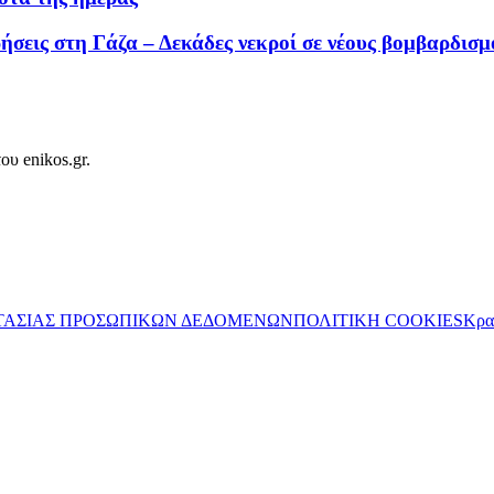
ρήσεις στη Γάζα – Δεκάδες νεκροί σε νέους βομβαρδισμ
ου enikos.gr.
ΤΑΣΙΑΣ ΠΡΟΣΩΠΙΚΩΝ ΔΕΔΟΜΕΝΩΝ
ΠΟΛΙΤΙΚΗ COOKIES
Κρα