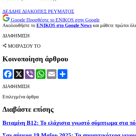
ΔΕΔΔΗΕ
ΔΙΑΚΟΠΕΣ ΡΕΥΜΑΤΟΣ
Google
Προσθέστε το ENIKOS στην Google
Ακολουθήστε το
ENIKOS στο Google News
και μάθετε πρώτοι όλες
ΔΙΑΦΗΜΙΣΗ
ΜΟΙΡΑΣΟΥ ΤΟ
Κοινοποίηση άρθρου
Facebook
X
Viber
WhatsApp
Email
Μοιραστείτε
ΔΙΑΦΗΜΙΣΗ
Επιλεγμένα άρθρα
Διαβάστε επίσης
Βιταμίνη Β12: Το ελάχιστα γνωστό σύμπτωμα στα πόδ
Σαν σήμερα 19 Μαΐου 2025: Τα σημαντικότερα γεγον