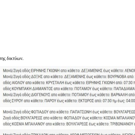
σης δικτύων.