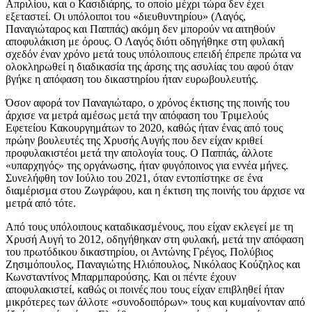
Απριλίου, και ο Κασιδιάρης, το οποίο μέχρι τώρα δεν έχει
εξεταστεί. Οι υπόλοιποι του «διευθυντηρίου» (Λαγός,
Παναγιώταρος και Παππάς) ακόμη δεν μπορούν να αιτηθούν
αποφυλάκιση με όρους. Ο Λαγός διότι οδηγήθηκε στη φυλακή
σχεδόν έναν χρόνο μετά τους υπόλοιπους επειδή έπρεπε πρώτα να
ολοκληρωθεί η διαδικασία της άρσης της ασυλίας του αφού όταν
βγήκε η απόφαση του δικαστηρίου ήταν ευρωβουλευτής.
Όσον αφορά τον Παναγιώταρο, ο χρόνος έκτισης της ποινής του
άρχισε να μετρά αμέσως μετά την απόφαση του Τριμελούς
Εφετείου Κακουργημάτων το 2020, καθώς ήταν ένας από τους
πρώην βουλευτές της Χρυσής Αυγής που δεν είχαν κριθεί
προφυλακιστέοι μετά την απολογία τους. Ο Παππάς, άλλοτε
«υπαρχηγός» της οργάνωσης, ήταν φυγόποινος για εννέα μήνες.
Συνελήφθη τον Ιούλιο του 2021, όταν εντοπίστηκε σε ένα
διαμέρισμα στου Ζωγράφου, και η έκτιση της ποινής του άρχισε να
μετρά από τότε.
Από τους υπόλοιπους καταδικασμένους, που είχαν εκλεγεί με τη
Χρυσή Αυγή το 2012, οδηγήθηκαν στη φυλακή, μετά την απόφαση
του πρωτόδικου δικαστηρίου, οι Αντώνης Γρέγος, Πολύβιος
Ζησιμόπουλος, Παναγιώτης Ηλιόπουλος, Νικόλαος Κούζηλος και
Κωνσταντίνος Μπαρμπαρούσης. Και οι πέντε έχουν
αποφυλακιστεί, καθώς οι ποινές που τους είχαν επιβληθεί ήταν
μικρότερες των άλλοτε «συνοδοιπόρων» τους και κυμαίνονταν από