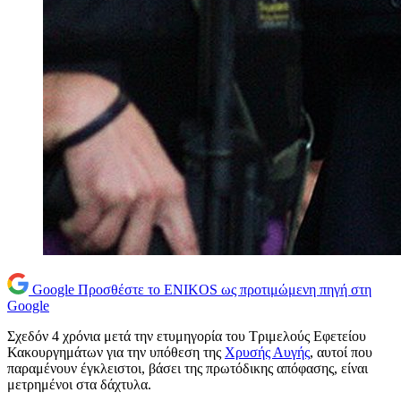
Google
Προσθέστε το ENIKOS ως προτιμώμενη πηγή στη
Google
Σχεδόν 4 χρόνια μετά την ετυμηγορία του Τριμελούς Εφετείου
Κακουργημάτων για την υπόθεση της
Χρυσής Αυγής
, αυτοί που
παραμένουν έγκλειστοι, βάσει της πρωτόδικης απόφασης, είναι
μετρημένοι στα δάχτυλα.