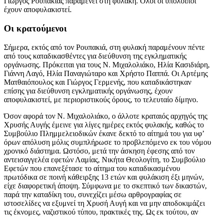
Γιώργος Ρουπακιάς παραμένει στη φυλακή. Ολοι οι υπόλοιποι
έχουν αποφυλακιστεί.
Οι κρατούμενοι
Σήμερα, εκτός από τον Ρουπακιά, στη φυλακή παραμένουν πέντε
από τους καταδικασθέντες για διεύθυνση της εγκληματικής
οργάνωσης. Πρόκειται για τους Ν. Μιχαλολιάκο, Ηλία Κασιδιάρη,
Γιάννη Λαγό, Ηλία Παναγιώταρο και Χρήστο Παππά. Οι Αρτέμης
Ματθαιόπουλος και Γιώργος Γερμενής, που καταδικάστηκαν
επίσης για διεύθυνση εγκληματικής οργάνωσης, έχουν
αποφυλακιστεί, με περιοριστικούς όρους, το τελευταίο δίμηνο.
Όσον αφορά τον Ν. Μιχαλολιάκο, ο άλλοτε κραταιός αρχηγός της
Χρυσής Αυγής έμεινε για λίγες ημέρες εκτός φυλακής, καθώς το
Συμβούλιο Πλημμελειοδικών έκανε δεκτό το αίτημά του για υφ’
όρων απόλυση μόλις συμπλήρωσε το προβλεπόμενο εκ του νόμου
χρονικό διάστημα. Ωστόσο, μετά την άσκηση έφεσης από τον
αντεισαγγελέα εφετών Λαμίας, Νικήτα Θεολογίτη, το Συμβούλιο
Εφετών που επανεξέτασε το αίτημα του καταδικασμένου
πρωτόδικα σε ποινή κάθειρξης 13 ετών και φυλάκιση έξι μηνών,
είχε διαφορετική άποψη. Σύμφωνα με το σκεπτικό των δικαστών,
παρά την καταδίκη του, συνεχίζει μέσω αρθρογραφίας σε
ιστοσελίδες να εξυμνεί τη Χρυσή Αυγή και να μην αποδοκιμάζει
τις έκνομες, ναζιστικού τύπου, πρακτικές της. Ως εκ τούτου, αν