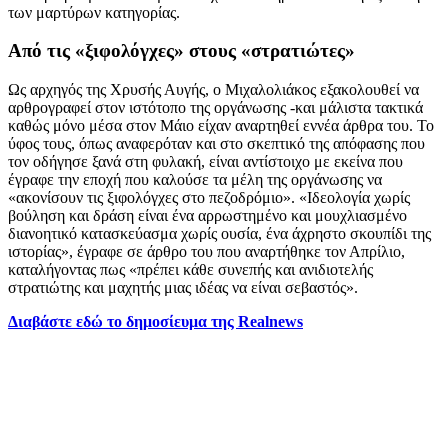
των μαρτύρων κατηγορίας.
Από τις «ξιφολόγχες» στους «στρατιώτες»
Ως αρχηγός της Χρυσής Αυγής, ο Μιχαλολιάκος εξακολουθεί να
αρθρογραφεί στον ιστότοπο της οργάνωσης -και μάλιστα τακτικά
καθώς μόνο μέσα στον Μάιο είχαν αναρτηθεί εννέα άρθρα του. Το
ύφος τους, όπως αναφερόταν και στο σκεπτικό της απόφασης που
τον οδήγησε ξανά στη φυλακή, είναι αντίστοιχο με εκείνα που
έγραφε την εποχή που καλούσε τα μέλη της οργάνωσης να
«ακονίσουν τις ξιφολόγχες στο πεζοδρόμιο». «Ιδεολογία χωρίς
βούληση και δράση είναι ένα αρρωστημένο και μουχλιασμένο
διανοητικό κατασκεύασμα χωρίς ουσία, ένα άχρηστο σκουπίδι της
ιστορίας», έγραφε σε άρθρο του που αναρτήθηκε τον Απρίλιο,
καταλήγοντας πως «πρέπει κάθε συνεπής και ανιδιοτελής
στρατιώτης και μαχητής μιας ιδέας να είναι σεβαστός».
Διαβάστε εδώ το δημοσίευμα της Realnews