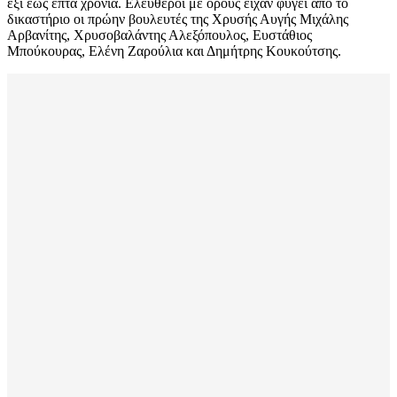
έξι έως επτά χρόνια. Ελεύθεροι με όρους είχαν φύγει από το
δικαστήριο οι πρώην βουλευτές της Χρυσής Αυγής Μιχάλης
Αρβανίτης, Χρυσοβαλάντης Αλεξόπουλος, Ευστάθιος
Μπούκουρας, Ελένη Ζαρούλια και Δημήτρης Κουκούτσης.