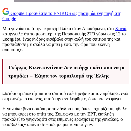
Google
Προσθέστε το ENIKOS ως προτιμώμενη πηγή στη
Google
Μια γυναίκα από την περιοχή Πλάκα στον Αποκόρωνα, στα
Χανιά
,
κατήγγειλε ότι το μεσημέρι της Παρασκευής 27/9 γύρω στις 12 το
μεσημέρι, ένας άνδρας εισέβαλε στην αυλή του σπιτιού της και
προσπάθησε με σκάλα να μπει μέσα, την ώρα που εκείνη
απουσίαζε.
Γιώργος Κωνσταντίνου: Δεν υπάρχει κάτι που να με
τρομάζει – Έζησα τον τορπιλισμό της Έλλης
Ωστόσο η ιδιοκτήτρια του σπιτιού επέστρεψε και τον πρόλαβε, ενώ
στη συνέχεια εκείνος, αφού την αντιλήφθηκε, έσπευσε να φύγει.
Η γυναίκα βιντεοσκόπησε τον άνδρα που, όπως ισχυρίζεται, ήθελε
να μπουκάρει στο σπίτι της. Σύμφωνα με την ΕΡΤ, έκπληξη
προκαλεί το γεγονός ότι στις επίμονες ερωτήσεις της γυναίκας, ο
«εισβολέας» απάντησε «άσε με μωρέ να φύγω».