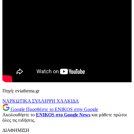
Πηγή: eviathema.gr
ΝΑΡΚΩΤΙΚΑ
ΣΥΛΛΗΨΗ
ΧΑΛΚΙΔΑ
Google
Προσθέστε το ENIKOS στην Google
Ακολουθήστε το
ENIKOS στο Google News
και μάθετε πρώτοι
όλες τις ειδήσεις.
ΔΙΑΦΗΜΙΣΗ