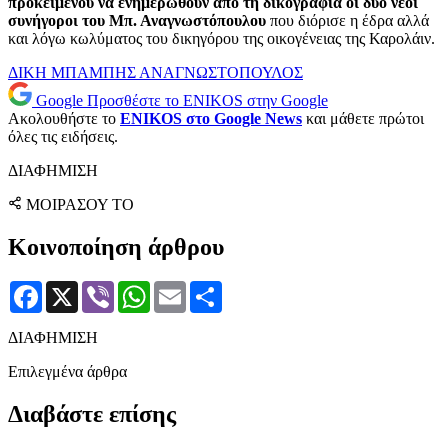
προκειμένου να ενημερωθούν από τη δικογραφία οι δύο νέοι
συνήγοροι του Μπ. Αναγνωστόπουλου
που διόρισε η έδρα αλλά
και λόγω κωλύματος του δικηγόρου της οικογένειας της Καρολάιν.
ΔΙΚΗ
ΜΠΑΜΠΗΣ ΑΝΑΓΝΩΣΤΟΠΟΥΛΟΣ
Google
Προσθέστε το ENIKOS στην Google
Ακολουθήστε το
ENIKOS στο Google News
και μάθετε πρώτοι
όλες τις ειδήσεις.
ΔΙΑΦΗΜΙΣΗ
ΜΟΙΡΑΣΟΥ ΤΟ
Κοινοποίηση άρθρου
Facebook
X
Viber
WhatsApp
Email
Μοιραστείτε
ΔΙΑΦΗΜΙΣΗ
Επιλεγμένα άρθρα
Διαβάστε επίσης