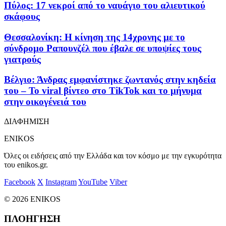
Πύλος: 17 νεκροί από το ναυάγιο του αλιευτικού
σκάφους
Θεσσαλονίκη: Η κίνηση της 14χρονης με το
σύνδρομο Ραπουνζέλ που έβαλε σε υποψίες τους
γιατρούς
Βέλγιο: Άνδρας εμφανίστηκε ζωντανός στην κηδεία
του – Το viral βίντεο στο TikTok και το μήνυμα
στην οικογένειά του
ΔΙΑΦΗΜΙΣΗ
ENIKOS
Όλες οι ειδήσεις από την Ελλάδα και τον κόσμο με την εγκυρότητα
του enikos.gr.
Facebook
X
Instagram
YouTube
Viber
© 2026 ENIKOS
ΠΛΟΗΓΗΣΗ