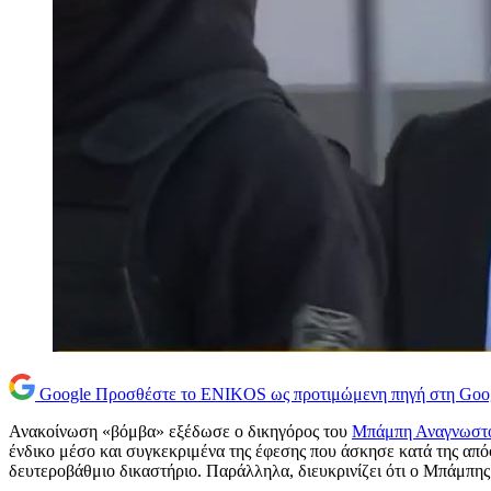
Google
Προσθέστε το ENIKOS ως προτιμώμενη πηγή στη Goo
Ανακοίνωση «βόμβα» εξέδωσε ο δικηγόρος του
Μπάμπη Αναγνωστ
ένδικο μέσο και συγκεκριμένα της έφεσης που άσκησε κατά της απ
δευτεροβάθμιο δικαστήριο. Παράλληλα, διευκρινίζει ότι ο Μπάμπη