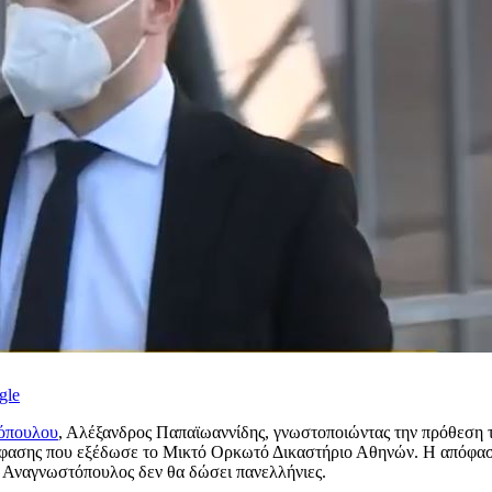
gle
όπουλου
, Αλέξανδρος Παπαϊωαννίδης, γνωστοποιώντας την πρόθεση 
όφασης που εξέδωσε το Μικτό Ορκωτό Δικαστήριο Αθηνών. Η απόφαση 
ς Αναγνωστόπουλος δεν θα δώσει πανελλήνιες.