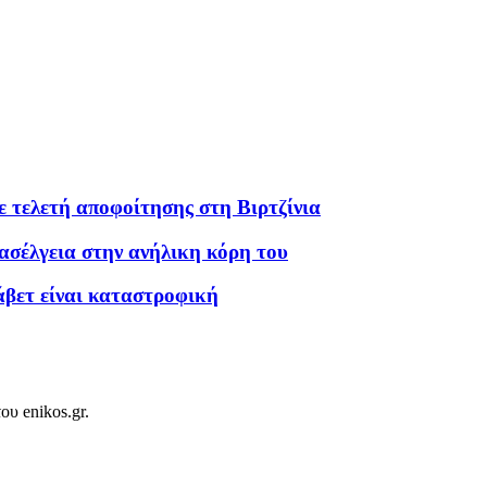
ε τελετή αποφοίτησης στη Βιρτζίνια
ασέλγεια στην ανήλικη κόρη του
βετ είναι καταστροφική
ου enikos.gr.