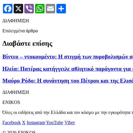
Facebook
X
Viber
WhatsApp
Email
Μοιραστείτε
ΔΙΑΦΗΜΙΣΗ
Επιλεγμένα άρθρα
Διαβάστε επίσης
Βίντεο – ντοκουμέντο: Η στιγμή των πυροβολισμών σ
Ηλεία: Πατέρας κατήγγειλε αθλητικό παράγοντα για 
Μαύρο Ρόδο: Η συνάντηση του Πέτρου και της Ελισά
ΔΙΑΦΗΜΙΣΗ
ENIKOS
Όλες οι ειδήσεις από την Ελλάδα και τον κόσμο με την εγκυρότητα τ
Facebook
X
Instagram
YouTube
Viber
© 2026 ENIKOS