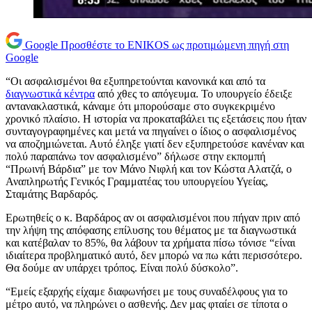
Google
Προσθέστε το ENIKOS ως προτιμώμενη πηγή στη
Google
“Οι ασφαλισμένοι θα εξυπηρετούνται κανονικά και από τα
διαγνωστικά κέντρα
από χθες το απόγευμα. Το υπουργείο έδειξε
αντανακλαστικά, κάναμε ότι μπορούσαμε στο συγκεκριμένο
χρονικό πλαίσιο. Η ιστορία να προκαταβάλει τις εξετάσεις που ήταν
συνταγογραφημένες και μετά να πηγαίνει ο ίδιος ο ασφαλισμένος
να αποζημιώνεται. Αυτό έληξε γιατί δεν εξυπηρετούσε κανέναν και
πολύ παραπάνω τον ασφαλισμένο” δήλωσε στην εκπομπή
“Πρωινή Βάρδια” με τον Μάνο Νιφλή και τον Κώστα Αλατζά, ο
Αναπληρωτής Γενικός Γραμματέας του υπουργείου Υγείας,
Σταμάτης Βαρδαρός.
Ερωτηθείς ο κ. Βαρδάρος αν οι ασφαλισμένοι που πήγαν πριν από
την λήψη της απόφασης επίλυσης του θέματος με τα διαγνωστικά
και κατέβαλαν το 85%, θα λάβουν τα χρήματα πίσω τόνισε “είναι
ιδιαίτερα προβληματικό αυτό, δεν μπορώ να πω κάτι περισσότερο.
Θα δούμε αν υπάρχει τρόπος. Είναι πολύ δύσκολο”.
“Εμείς εξαρχής είχαμε διαφωνήσει με τους συναδέλφους για το
μέτρο αυτό, να πληρώνει ο ασθενής. Δεν μας φταίει σε τίποτα ο