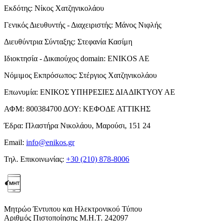
Εκδότης:
Νίκος Χατζηνικολάου
Γενικός Διευθυντής - Διαχειριστής:
Μάνος Νιφλής
Διευθύντρια Σύνταξης:
Στεφανία Κασίμη
Ιδιοκτησία - Δικαιούχος domain:
ENIKOS AE
Νόμιμος Εκπρόσωπος:
Στέργιος Χατζηνικολάου
Επωνυμία:
ΕΝΙΚΟΣ ΥΠΗΡΕΣΙΕΣ ΔΙΑΔΙΚΤΥΟΥ ΑΕ
ΑΦΜ:
800384700
ΔΟΥ:
ΚΕΦΟΔΕ ΑΤΤΙΚΗΣ
Έδρα:
Πλαστήρα Νικολάου, Μαρούσι, 151 24
Email:
info@enikos.gr
Τηλ. Επικοινωνίας:
+30 (210) 878-8006
Μητρώο Έντυπου και Ηλεκτρονικού Τύπου
Αριθμός Πιστοποίησης Μ.Η.Τ. 242097