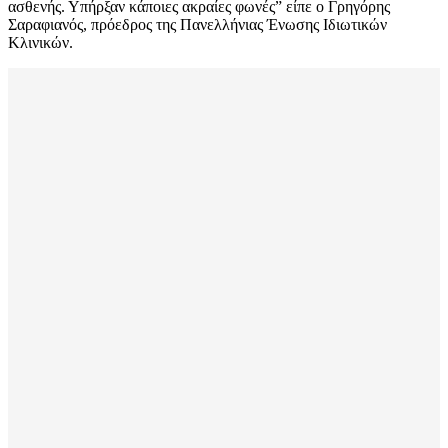
ασθενής. Υπήρξαν κάποιες ακραίες φωνές” είπε ο Γρηγόρης
Σαραφιανός, πρόεδρος της Πανελλήνιας Ένωσης Ιδιωτικών
Κλινικών.