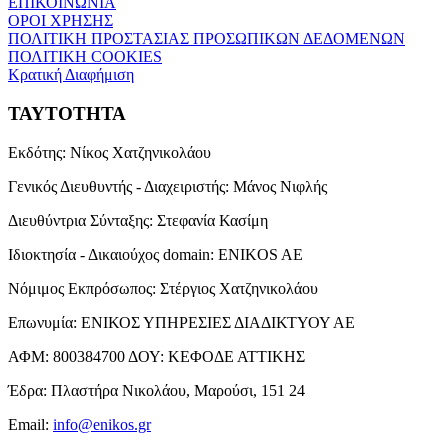
ΕΠΙΚΟΙΝΩΝΙΑ
ΟΡΟΙ ΧΡΗΣΗΣ
ΠΟΛΙΤΙΚΗ ΠΡΟΣΤΑΣΙΑΣ ΠΡΟΣΩΠΙΚΩΝ ΔΕΔΟΜΕΝΩΝ
ΠΟΛΙΤΙΚΗ COOKIES
Κρατική Διαφήμιση
ΤΑΥΤΟΤΗΤΑ
Εκδότης:
Νίκος Χατζηνικολάου
Γενικός Διευθυντής - Διαχειριστής:
Μάνος Νιφλής
Διευθύντρια Σύνταξης:
Στεφανία Κασίμη
Ιδιοκτησία - Δικαιούχος domain:
ENIKOS AE
Νόμιμος Εκπρόσωπος:
Στέργιος Χατζηνικολάου
Επωνυμία:
ΕΝΙΚΟΣ ΥΠΗΡΕΣΙΕΣ ΔΙΑΔΙΚΤΥΟΥ ΑΕ
ΑΦΜ:
800384700
ΔΟΥ:
ΚΕΦΟΔΕ ΑΤΤΙΚΗΣ
Έδρα:
Πλαστήρα Νικολάου, Μαρούσι, 151 24
Email:
info@enikos.gr