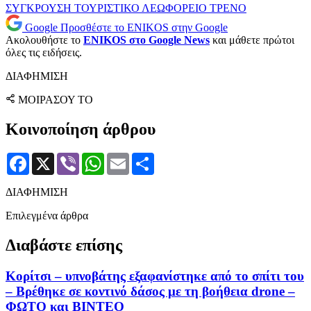
ΣΥΓΚΡΟΥΣΗ
ΤΟΥΡΙΣΤΙΚΟ ΛΕΩΦΟΡΕΙΟ
ΤΡΕΝΟ
Google
Προσθέστε το ENIKOS στην Google
Ακολουθήστε το
ENIKOS στο Google News
και μάθετε πρώτοι
όλες τις ειδήσεις.
ΔΙΑΦΗΜΙΣΗ
ΜΟΙΡΑΣΟΥ ΤΟ
Κοινοποίηση άρθρου
Facebook
X
Viber
WhatsApp
Email
Μοιραστείτε
ΔΙΑΦΗΜΙΣΗ
Επιλεγμένα άρθρα
Διαβάστε επίσης
Κορίτσι – υπνοβάτης εξαφανίστηκε από το σπίτι του
– Βρέθηκε σε κοντινό δάσος με τη βοήθεια drone –
ΦΩΤΟ και ΒΙΝΤΕΟ