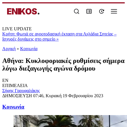
ENIKOS
.
LIVE UPDATE
Κρήτη: Φωτιά σε αγροτοδασική έκταση στα Αχλάδια Σητείας –
Ισχυρές δυνάμεις στο σημείο
»
Αρχική
»
Κοινωνία
Αθήνα: Κυκλοφοριακές ρυθμίσεις σήμερα
λόγω διεξαγωγής αγώνα δρόμου
EN
ΕΠΙΜΕΛΕΙΑ
Σήφης Γαρυφαλάκης
ΔΗΜΟΣΙΕΥΣΗ
07:46, Κυριακή 19 Φεβρουαρίου 2023
Κοινωνία