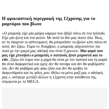
Η φρικιαστική περιγραφή της 12χρονης για το
μαρτύριο που βίωνε
«Ο μπαμπάς είχε μία μαύρη κάμερα που έβαζε πάνω σε ένα τρίποδο.
Είχε μία ζώνη και ένα γκλοπ. Με αυτά τα δύο μας έκανε όλα. Ίσως,
αν τα έψαχναν οι αστυνομικοί, θα μπορούσαν να βρουν κάτι πάνω σε
αυτά, δεν ξέρω. Τώρα το Νοέμβριο, ο μπαμπάς ασχολούνταν πιο
πολύ με την μικρή μας αδελφή που είναι 9 χρονών.
Μια φορά που
μας είχε χτυπήσει ο μπαμπάς ο παππούς ήταν μπροστά και το
είδε
. Ξέρω ότι τώρα που η μαμά θα είναι με τον παππού και τη γιαγιά
θα είναι διαφορετικά και εμείς δεν θα πονάμε και δεν θα φοβόμαστε
πια. Δεν θα φοβάμαι μην φάω ξύλο και δεν θα κρύβω τα
διαγωνίσματα και τις φίλες μου. Θέλω να μένει μαζί μας ο αδελφός
μας.»,
ανέφερε μεταξύ άλλων η 12χρονη στην κατάθεση της,
σύμφωνα με το MEGA.