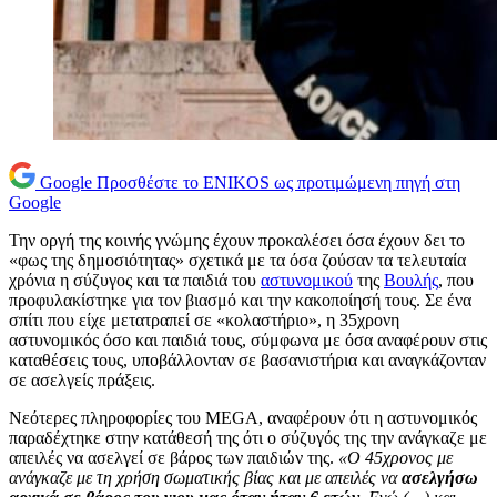
Google
Προσθέστε το ENIKOS ως προτιμώμενη πηγή στη
Google
Την οργή της κοινής γνώμης έχουν προκαλέσει όσα έχουν δει το
«φως της δημοσιότητας» σχετικά με τα όσα ζούσαν τα τελευταία
χρόνια η σύζυγος και τα παιδιά του
αστυνομικού
της
Βουλής
, που
προφυλακίστηκε για τον βιασμό και την κακοποίησή τους. Σε ένα
σπίτι που είχε μετατραπεί σε «κολαστήριο», η 35χρονη
αστυνομικός όσο και παιδιά τους, σύμφωνα με όσα αναφέρουν στις
καταθέσεις τους, υποβάλλονταν σε βασανιστήρια και αναγκάζονταν
σε ασελγείς πράξεις.
Νεότερες πληροφορίες του MEGA, αναφέρουν ότι η αστυνομικός
παραδέχτηκε στην κατάθεσή της ότι ο σύζυγός της την ανάγκαζε με
απειλές να ασελγεί σε βάρος των παιδιών της.
«Ο 45χρονος με
ανάγκαζε με τη χρήση σωματικής βίας και με απειλές να
ασελγήσω