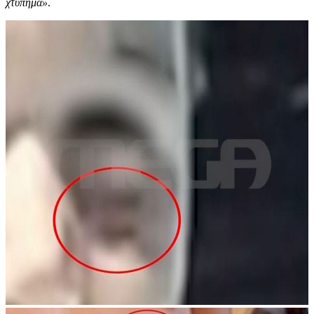
χτύπημα»
.