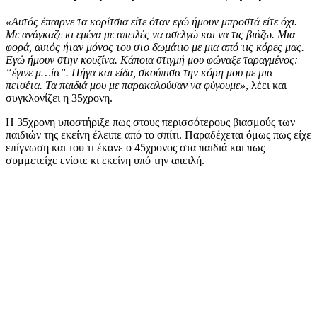
«Αυτός έπαιρνε τα κορίτσια είτε όταν εγώ ήμουν μπροστά είτε όχι.
Με ανάγκαζε κι εμένα με απειλές να ασελγώ και να τις βιάζω. Μια
φορά, αυτός ήταν μόνος του στο δωμάτιο με μια από τις κόρες μας.
Εγώ ήμουν στην κουζίνα. Κάποια στιγμή μου φώναξε ταραγμένος:
“έγινε μ…ία”. Πήγα και είδα, σκούπισα την κόρη μου με μια
πετσέτα. Τα παιδιά μου με παρακαλούσαν να φύγουμε»
, λέει και
συγκλονίζει η 35χρονη.
Η 35χρονη υποστήριξε πως στους περισσότερους βιασμούς των
παιδιών της εκείνη έλειπε από το σπίτι. Παραδέχεται όμως πως είχε
επίγνωση και του τι έκανε ο 45χρονος στα παιδιά και πως
συμμετείχε ενίοτε κι εκείνη υπό την απειλή.