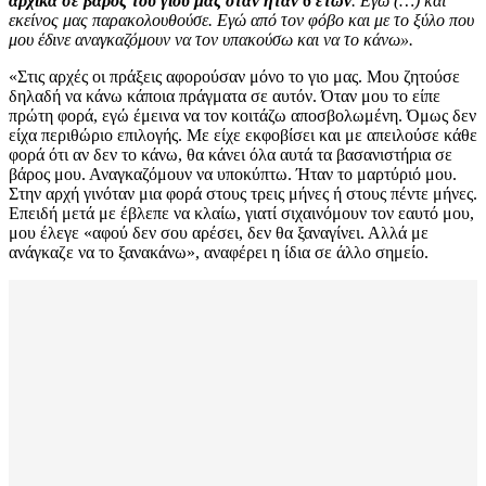
αρχικά σε βάρος του γιου μας όταν ήταν 6 ετών
. Εγώ (…) και
εκείνος μας παρακολουθούσε. Εγώ από τον φόβο και με το ξύλο που
μου έδινε αναγκαζόμουν να τον υπακούσω και να το κάνω».
«Στις αρχές οι πράξεις αφορούσαν μόνο το γιο μας. Μου ζητούσε
δηλαδή να κάνω κάποια πράγματα σε αυτόν. Όταν μου το είπε
πρώτη φορά, εγώ έμεινα να τον κοιτάζω αποσβολωμένη. Όμως δεν
είχα περιθώριο επιλογής. Με είχε εκφοβίσει και με απειλούσε κάθε
φορά ότι αν δεν το κάνω, θα κάνει όλα αυτά τα βασανιστήρια σε
βάρος μου. Αναγκαζόμουν να υποκύπτω. Ήταν το μαρτύριό μου.
Στην αρχή γινόταν μια φορά στους τρεις μήνες ή στους πέντε μήνες.
Επειδή μετά με έβλεπε να κλαίω, γιατί σιχαινόμουν τον εαυτό μου,
μου έλεγε «αφού δεν σου αρέσει, δεν θα ξαναγίνει. Αλλά με
ανάγκαζε να το ξανακάνω», αναφέρει η ίδια σε άλλο σημείο.