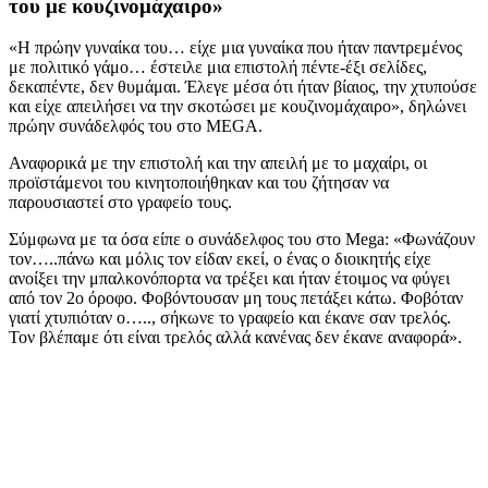
του με κουζινομάχαιρο»
«Η πρώην γυναίκα του… είχε μια γυναίκα που ήταν παντρεμένος
με πολιτικό γάμο… έστειλε μια επιστολή πέντε-έξι σελίδες,
δεκαπέντε, δεν θυμάμαι. Έλεγε μέσα ότι ήταν βίαιος, την χτυπούσε
και είχε απειλήσει να την σκοτώσει με κουζινομάχαιρο», δηλώνει
πρώην συνάδελφός του στο MEGA.
Αναφορικά με την επιστολή και την απειλή με το μαχαίρι, οι
προϊστάμενοι του κινητοποιήθηκαν και του ζήτησαν να
παρουσιαστεί στο γραφείο τους.
Σύμφωνα με τα όσα είπε ο συνάδελφος του στο Mega: «Φωνάζουν
τον…..πάνω και μόλις τον είδαν εκεί, ο ένας ο διοικητής είχε
ανοίξει την μπαλκονόπορτα να τρέξει και ήταν έτοιμος να φύγει
από τον 2ο όροφο. Φοβόντουσαν μη τους πετάξει κάτω. Φοβόταν
γιατί χτυπιόταν ο….., σήκωνε το γραφείο και έκανε σαν τρελός.
Τον βλέπαμε ότι είναι τρελός αλλά κανένας δεν έκανε αναφορά».