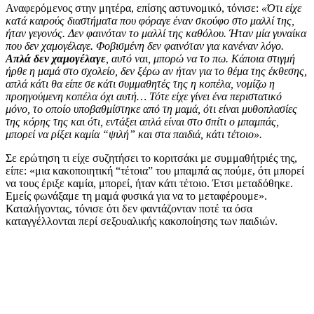
Αναφερόμενος στην μητέρα, επίσης αστυνομικό, τόνισε:
«Ότι είχε
κατά καιρούς διαστήματα που φόραγε έναν σκούφο στο μαλλί της,
ήταν γεγονός. Δεν φαινόταν το μαλλί της καθόλου. Ήταν μία γυναίκα
που δεν χαμογέλαγε. Φοβισμένη δεν φαινόταν για κανέναν λόγο.
Απλά δεν χαμογέλαγε
, αυτό ναι, μπορώ να το πω. Κάποια στιγμή
ήρθε η μαμά στο σχολείο, δεν ξέρω αν ήταν για το θέμα της έκθεσης,
απλά κάτι θα είπε σε κάτι συμμαθητές της η κοπέλα, νομίζω η
προηγούμενη κοπέλα όχι αυτή… Τότε είχε γίνει ένα περιστατικό
μόνο, το οποίο υποβαθμίστηκε από τη μαμά, ότι είναι μυθοπλασίες
της κόρης της και ότι, εντάξει απλά είναι στο σπίτι ο μπαμπάς,
μπορεί να ρίξει καμία “ψιλή” και στα παιδιά, κάτι τέτοιο».
Σε ερώτηση τι είχε συζητήσει το κοριτσάκι με συμμαθήτριές της,
είπε: «μια κακοποιητική “τέτοια” του μπαμπά ας πούμε, ότι μπορεί
να τους έριξε καμία, μπορεί, ήταν κάτι τέτοιο. Έτσι μεταδόθηκε.
Εμείς φωνάξαμε τη μαμά φυσικά για να το μεταφέρουμε».
Καταλήγοντας, τόνισε ότι δεν φαντάζονταν ποτέ τα όσα
καταγγέλλονται περί σεξουαλικής κακοποίησης των παιδιών.