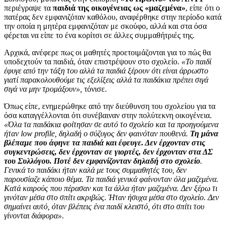
περιέγραψε τα
παιδιά της οικογένειας ως «μαζεμένα»
, είπε ότι ο
πατέρας δεν εμφανιζόταν καθόλου, αναφέρθηκε στην περίοδο κατά
την οποία η μητέρα εμφανιζόταν με σκούφο, αλλά και στα όσα
φέρεται να είπε το ένα κορίτσι σε άλλες συμμαθήτριές της.
Αρχικά, ανέφερε πως οι μαθητές προετοιμάζονται για το πώς θα
υποδεχτούν τα παιδιά, όταν επιστρέψουν στο σχολείο.
«Το παιδί
έφυγε από την τάξη του αλλά τα παιδιά ξέρουν ότι είναι άρρωστο
γιατί παρακολουθούμε τις εξελίξεις αλλά τα παιδάκια πρέπει σιγά
σιγά να μην τρομάξουν»,
τόνισε.
Όπως είπε, ενημερώθηκε από την διεύθυνση του σχολείου για τα
όσα καταγγέλλονται ότι συνέβαιναν στην πολύτεκνη οικογένεια.
«Όλα τα παιδάκια φοίτησαν σε αυτό το σχολείο και τα προηγούμενα
ήταν low profile, δηλαδή ο σύζυγος δεν φαινόταν πουθενά.
Τη μάνα
βλέπαμε που άφηνε τα παιδιά και έφευγε. Δεν έρχονταν στις
συγκεντρώσεις, δεν έρχονταν σε γιορτές, δεν έρχονταν στα ΔΣ
του Συλλόγου. Ποτέ δεν εμφανίζονταν δηλαδή στο σχολείο
.
Γενικά το παιδάκι ήταν καλά με τους συμμαθητές του, δεν
παρουσίαζε κάποιο θέμα. Τα παιδιά γενικά φαίνονταν όλα μαζεμένα.
Κατά καιρούς που πέρασαν και τα άλλα ήταν μαζεμένα. Δεν ξέρω τι
γινόταν μέσα στο σπίτι ακριβώς. Ήταν ήσυχα μέσα στο σχολείο. Δεν
σημαίνει αυτό, όταν βλέπεις ένα παιδί κλειστό, ότι στο σπίτι του
γίνονται διάφορα»
.