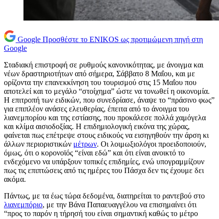
Google
Προσθέστε το ENIKOS ως προτιμώμενη πηγή στη
Google
Σταδιακή επιστροφή σε ρυθμούς κανονικότητας, με άνοιγμα και
νέων δραστηριοτήτων από σήμερα, Σάββατο 8 Μαΐου, και με
ορίζοντα την επανεκκίνηση του τουρισμού στις 15 Μαΐου που
αποτελεί και το μεγάλο “στοίχημα” ώστε να τονωθεί η οικονομία.
Η επιτροπή των ειδικών, που συνεδρίασε, άναψε το “πράσινο φως”
για επιπλέον ανάσες ελευθερίας, έπειτα από το άνοιγμα του
λιανεμπορίου και της εστίασης, που προκάλεσε πολλά χαμόγελα
και κλίμα αισιοδοξίας. Η επιδημιολογική εικόνα της χώρας,
φαίνεται πως επέτρεψε στους ειδικούς να εισηγηθούν την άρση κι
άλλων περιοριστικών
μέτρων
. Οι λοιμωξιολόγοι προειδοποιούν,
όμως, ότι ο κορονοϊός “είναι εδώ” και ότι είναι ανοικτό το
ενδεχόμενο να υπάρξουν τοπικές επιδημίες, ενώ υπογραμμίζουν
πως τις επιπτώσεις από τις ημέρες του Πάσχα δεν τις έχουμε δει
ακόμα.
Πάντως, με τα έως τώρα δεδομένα, διατηρείται το ραντεβού στο
λιανεμπόριο
, με την Βάνα Παπαευαγγέλου να επισημαίνει ότι
“προς το παρόν η τήρησή του είναι σημαντική καθώς το μέτρο