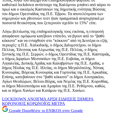
Τέλος, λόγω του αυξημένου επιδημιολογικού φορτίου, σε
καθολικό lockdown αντίστοιχο της Καλύμνου μπαίνει από αύριο το
πρωί και ο οικισμός Καστανιών της δημοτικής ενότητας Βύσσας
του δήμου Ορεστιάδας της Π.Ε. Έβρου. Τα αποτελέσματα των
σημερινών και χθεσινών τεστ ήταν πραγματικά ανησυχητικά με
ποσοστά θετικότητας που ξεπερνούν σχεδόν το 15%” είπε.
Λόγω βελτίωσης της επιδημιολογικής τους εικόνας, η επιτροπή
αποφάσισε ομόφωνα κατέβουν επίπεδο, να βγουν από το “βαθύ
κόκκινο” και να ενταχθούν στο “κόκκινο” από τη Δευτέρα οι εξής
περιοχές: η Π.Ε. Χαλκιδικής, ο δήμος Διδυμοτείχου, οι δήμοι
Πέλλας, Έδεσσας και Αλμωπίας της Π.Ε. Πέλλας, ο δήμος
Σιντικής της Π.Ε. Σερρών, ο δήμος Ορεστίδας της Π.Ε. Καστοριάς,
ο δήμος Διρφύων Μεσσαπίων της Π.Ε. Ευβοίας, οι δήμοι
Αιγιαλείας, Δυτικής Αχαΐας και Καλαβρύτων της Π.Ε. Αχαΐας, ο
δήμος Ήλιδας της Π.Ε. Ηλείας, οι δήμοι Μεγαλόπολης, Νότιας
Κυνουρίας, Βόρειας Κυνουρίας και Γορτυνίας της Π.Ε. Αρκαδίας.
Επίσης, κατεβαίνουν στο “βαθύ κόκκινο” οι δήμοι Λουτρακίου,
Αγίων Θεοδώρων, Βέλου-Βόχας, και Νεμέας της Π.Ε. Κορινθίας,
οι δήμοι Μυλοποτάμου και Αμαρίου της Π.Ε. Ρεθύμνου, καθώς
και οι δήμοι Χανίων και Κισάμου της Π.Ε. Χανίων.
LOCKDOWN
ΑΝΟΙΓΜΑ
ΑΡΣΗ
ΕΙΔΗΣΕΙΣ ΣΗΜΕΡΑ
ΚΟΡΟΝΟΙΟΣ
ΚΟΡΩΝΟΪΟΣ
ΜΕΤΡΑ
Google
Προσθέστε το ENIKOS στην Google