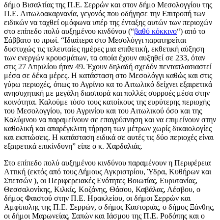
δήμο Βισαλτίας της Π.Ε. Σερρών και στον δήμο Μεσολογγίου της
Π.Ε. Αιτωλοακαρνανία, γεγονός που οδήγησε την Επιτροπή των
ειδικών να ταχθεί ομόφωνα υπέρ της ένταξης αυτών των περιοχών
στο επίπεδο πολύ αυξημένου κινδύνου (“
βαθύ κόκκινο
“) από το
Σάββατο το πρωί. “Ιδιαίτερα στο Μεσολόγγι παρατηρείται
δυστυχώς τις τελευταίες ημέρες μια επιθετική, εκθετική αύξηση
των ενεργών κρουσμάτων, τα οποία έχουν αυξηθεί σε 233, όταν
στις 27 Απριλίου ήταν 49. Έχουν δηλαδή σχεδόν πενταπλασιαστεί
μέσα σε δέκα μέρες. Η κατάσταση στο Μεσολόγγι καθώς και στις
γύρω περιοχές, όπως το Αγρίνιο κα το Αιτωλικό δείχνει εξαιρετικά
ανησυχητική με μεγάλη διασπορά και πολλές συρροές μέσα στην
κοινότητα. Καλούμε τόσο τους κατοίκους της ευρύτερης περιοχής
του Μεσολογγίου, του Αγρινίου και του Αιτωλικού όσο και της
Καλύμνου να παραμείνουν σε επαγρύπνηση και να επιμείνουν στην
καθολική και απαρέγκλιτη τήρηση των μέτρων χωρίς δικαιολογίες
και εκπτώσεις. Η κατάσταση ειδικά σε αυτές τις δύο περιοχές είναι
εξαιρετικά επικίνδυνη” είπε ο κ. Χαρδαλιάς.
Στο επίπεδο πολύ αυξημένου κινδύνου παραμένουν η Περιφέρεια
Αττική (εκτός από τους Δήμους Αγκριστρίου, Ύδρα, Κυθήρων και
Σπετσών ), οι Περιφερειακές Ενότητες Βοιωτίας, Ευρυτανίας,
Θεσσαλονίκης, Κιλκίς, Κοζάνης, Θάσου, Καβάλας, Λέσβου, ο
δήμος Φαιστού στην Π.Ε. Ηρακλείου, οι δήμοι Σερρών και
Αμφίπολης της Π.Ε. Σερρών, ο δήμος Καστοριάς, ο δήμος Ξάνθης,
οι δήμοι Μαρωνείας, Σαπών και Ιάσμου της Π.Ε. Ροδόπης και ο