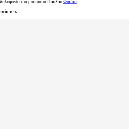
η δολοφονία του μουσικού Παύλου
Φύσσα
.
ρεία του.