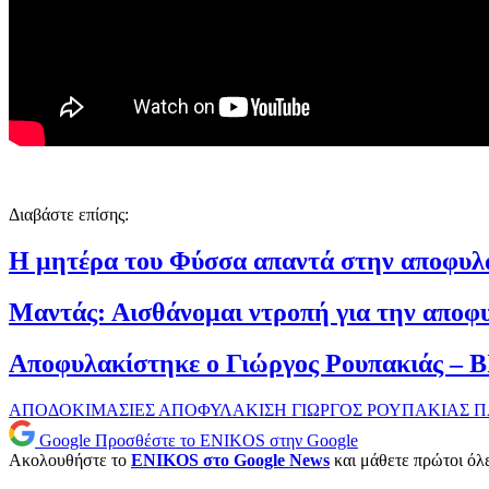
Διαβάστε επίσης:
Η μητέρα του Φύσσα απαντά στην αποφυλά
Μαντάς: Αισθάνομαι ντροπή για την απο
Αποφυλακίστηκε ο Γιώργος Ρουπακιάς –
ΑΠΟΔΟΚΙΜΑΣΙΕΣ
ΑΠΟΦΥΛΑΚΙΣΗ
ΓΙΩΡΓΟΣ ΡΟΥΠΑΚΙΑΣ
Π
Google
Προσθέστε το ENIKOS στην Google
Ακολουθήστε το
ENIKOS στο Google News
και μάθετε πρώτοι όλες