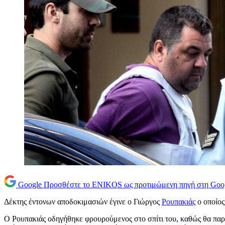
Google
Προσθέστε το ENIKOS ως προτιμώμενη πηγή στη Goo
Δέκτης έντονων αποδοκιμασιών έγινε ο Γιώργος
Ρουπακιάς
ο οποίος
Ο Ρουπακιάς οδηγήθηκε φρουρούμενος στο σπίτι του, καθώς θα παραμ