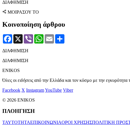
ΔΙΑΦΗΜΙΣΗ
ΜΟΙΡΑΣΟΥ ΤΟ
Κοινοποίηση άρθρου
Facebook
X
Viber
WhatsApp
Email
Μοιραστείτε
ΔΙΑΦΗΜΙΣΗ
ΔΙΑΦΗΜΙΣΗ
ENIKOS
Όλες οι ειδήσεις από την Ελλάδα και τον κόσμο με την εγκυρότητα τ
Facebook
X
Instagram
YouTube
Viber
© 2026 ENIKOS
ΠΛΟΗΓΗΣΗ
ΤΑΥΤΟΤΗΤΑ
ΕΠΙΚΟΙΝΩΝΙΑ
ΟΡΟΙ ΧΡΗΣΗΣ
ΠΟΛΙΤΙΚΗ ΠΡΟΣ