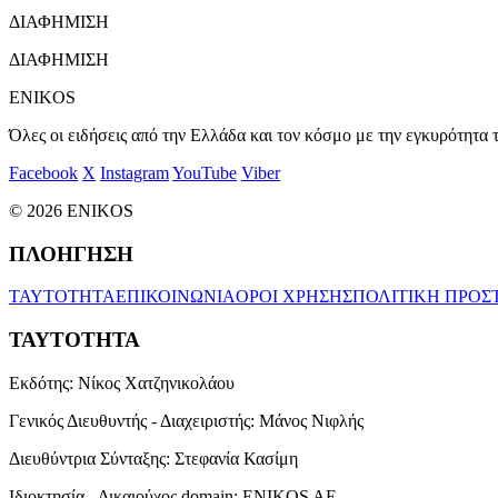
ΔΙΑΦΗΜΙΣΗ
ΔΙΑΦΗΜΙΣΗ
ENIKOS
Όλες οι ειδήσεις από την Ελλάδα και τον κόσμο με την εγκυρότητα τ
Facebook
X
Instagram
YouTube
Viber
© 2026 ENIKOS
ΠΛΟΗΓΗΣΗ
ΤΑΥΤΟΤΗΤΑ
ΕΠΙΚΟΙΝΩΝΙΑ
ΟΡΟΙ ΧΡΗΣΗΣ
ΠΟΛΙΤΙΚΗ ΠΡΟΣ
ΤΑΥΤΟΤΗΤΑ
Εκδότης:
Νίκος Χατζηνικολάου
Γενικός Διευθυντής - Διαχειριστής:
Μάνος Νιφλής
Διευθύντρια Σύνταξης:
Στεφανία Κασίμη
Ιδιοκτησία - Δικαιούχος domain:
ENIKOS AE