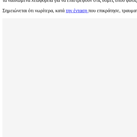
τα ναυλωμένα λεωφορεία για να επιστρέψουν στις δομές όπου φιλοξ
Σημειώνεται ότι νωρίτερα, κατά
την ένταση
που επικράτησε, τραυμα