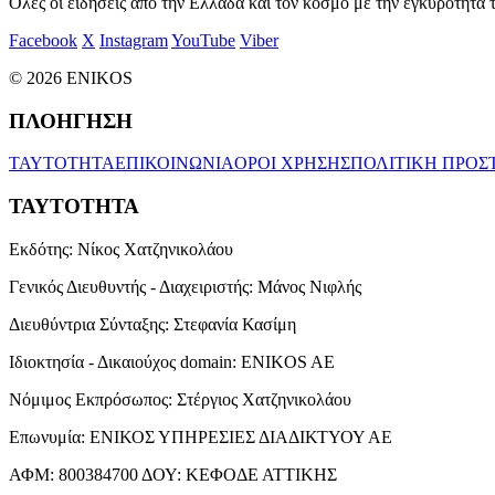
Όλες οι ειδήσεις από την Ελλάδα και τον κόσμο με την εγκυρότητα τ
Facebook
X
Instagram
YouTube
Viber
© 2026 ENIKOS
ΠΛΟΗΓΗΣΗ
ΤΑΥΤΟΤΗΤΑ
ΕΠΙΚΟΙΝΩΝΙΑ
ΟΡΟΙ ΧΡΗΣΗΣ
ΠΟΛΙΤΙΚΗ ΠΡΟΣ
ΤΑΥΤΟΤΗΤΑ
Εκδότης:
Νίκος Χατζηνικολάου
Γενικός Διευθυντής - Διαχειριστής:
Μάνος Νιφλής
Διευθύντρια Σύνταξης:
Στεφανία Κασίμη
Ιδιοκτησία - Δικαιούχος domain:
ENIKOS AE
Νόμιμος Εκπρόσωπος:
Στέργιος Χατζηνικολάου
Επωνυμία:
ΕΝΙΚΟΣ ΥΠΗΡΕΣΙΕΣ ΔΙΑΔΙΚΤΥΟΥ ΑΕ
ΑΦΜ:
800384700
ΔΟΥ:
ΚΕΦΟΔΕ ΑΤΤΙΚΗΣ