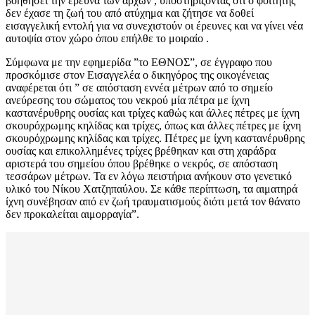
βοηθήσει την έρευνα των αρχών , υποστηρίζοντας ότι ο φοιτητής
δεν έχασε τη ζωή του από ατύχημα και ζήτησε να δοθεί
εισαγγελική εντολή για να συνεχιστούν οι έρευνες και να γίνει νέα
αυτοψία στον χώρο όπου επήλθε το μοιραίο .
Σύμφωνα με την εφημερίδα ”το ΕΘΝΟΣ”, σε έγγραφο που
προσκόμισε στον Εισαγγελέα ο δικηγόρος της οικογένειας
αναφέρεται ότι ” σε απόσταση εννέα μέτρων από το σημείο
ανεύρεσης του σώματος του νεκρού μία πέτρα με ίχνη
καστανέρυθρης ουσίας και τρίχες καθώς και άλλες πέτρες με ίχνη
σκουρόχρωμης κηλίδας και τρίχες, όπως και άλλες πέτρες με ίχνη
σκουρόχρωμης κηλίδας και τρίχες. Πέτρες με ίχνη καστανέρυθρης
ουσίας και επικολλημένες τρίχες βρέθηκαν και στη χαράδρα
αριστερά του σημείου όπου βρέθηκε ο νεκρός, σε απόσταση
τεσσάρων μέτρων. Τα εν λόγω πειστήρια ανήκουν στο γενετικό
υλικό του Νίκου Χατζηπαύλου. Σε κάθε περίπτωση, τα αιματηρά
ίχνη συνέβησαν από εν ζωή τραυματισμούς διότι μετά τον θάνατο
δεν προκαλείται αιμορραγία”.