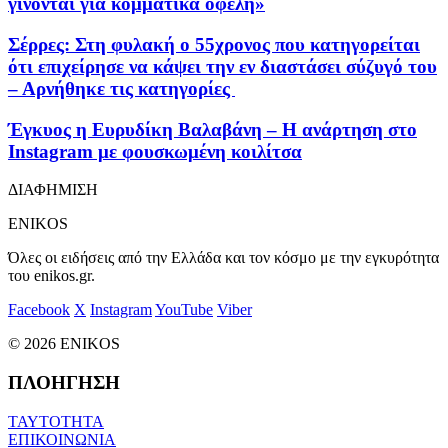
γίνονται για κομματικά οφέλη»
Σέρρες: Στη φυλακή ο 55χρονος που κατηγορείται
ότι επιχείρησε να κάψει την εν διαστάσει σύζυγό του
– Αρνήθηκε τις κατηγορίες
Έγκυος η Ευρυδίκη Βαλαβάνη – Η ανάρτηση στο
Instagram με φουσκωμένη κοιλίτσα
ΔΙΑΦΗΜΙΣΗ
ENIKOS
Όλες οι ειδήσεις από την Ελλάδα και τον κόσμο με την εγκυρότητα
του enikos.gr.
Facebook
X
Instagram
YouTube
Viber
© 2026 ENIKOS
ΠΛΟΗΓΗΣΗ
ΤΑΥΤΟΤΗΤΑ
ΕΠΙΚΟΙΝΩΝΙΑ