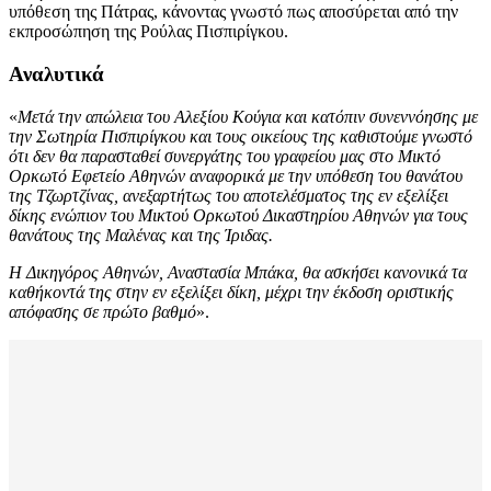
υπόθεση της Πάτρας, κάνοντας γνωστό πως αποσύρεται από την
εκπροσώπηση της Ρούλας Πισπιρίγκου.
Αναλυτικά
«
Μετά την απώλεια του Αλεξίου Κούγια και κατόπιν συνεννόησης με
την Σωτηρία Πισπιρίγκου και τους οικείους της καθιστούμε γνωστό
ότι δεν θα παρασταθεί συνεργάτης του γραφείου μας στο Μικτό
Ορκωτό Εφετείο Αθηνών αναφορικά με την υπόθεση του θανάτου
της Τζωρτζίνας, ανεξαρτήτως του αποτελέσματος της εν εξελίξει
δίκης ενώπιον του Μικτού Ορκωτού Δικαστηρίου Αθηνών για τους
θανάτους της Μαλένας και της Ίριδας.
Η Δικηγόρος Αθηνών, Αναστασία Μπάκα, θα ασκήσει κανονικά τα
καθήκοντά της στην εν εξελίξει δίκη, μέχρι την έκδοση οριστικής
απόφασης σε πρώτο βαθμό
».