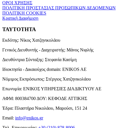
ΟΡΟΙ ΧΡΗΣΗΣ
ΠΟΛΙΤΙΚΗ ΠΡΟΣΤΑΣΙΑΣ ΠΡΟΣΩΠΙΚΩΝ ΔΕΔΟΜΕΝΩΝ
ΠΟΛΙΤΙΚΗ COOKIES
Κρατική Διαφήμιση
ΤΑΥΤΟΤΗΤΑ
Εκδότης:
Νίκος Χατζηνικολάου
Γενικός Διευθυντής - Διαχειριστής:
Μάνος Νιφλής
Διευθύντρια Σύνταξης:
Στεφανία Κασίμη
Ιδιοκτησία - Δικαιούχος domain:
ENIKOS AE
Νόμιμος Εκπρόσωπος:
Στέργιος Χατζηνικολάου
Επωνυμία:
ΕΝΙΚΟΣ ΥΠΗΡΕΣΙΕΣ ΔΙΑΔΙΚΤΥΟΥ ΑΕ
ΑΦΜ:
800384700
ΔΟΥ:
ΚΕΦΟΔΕ ΑΤΤΙΚΗΣ
Έδρα:
Πλαστήρα Νικολάου, Μαρούσι, 151 24
Email:
info@enikos.gr
Τηλ. Επικοινωνίας:
+30 (210) 878-8006