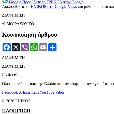
Google
Προσθέστε το ENIKOS στην Google
Ακολουθήστε το
ENIKOS στο Google News
και μάθετε πρώτοι όλες
ΔΙΑΦΗΜΙΣΗ
ΜΟΙΡΑΣΟΥ ΤΟ
Κοινοποίηση άρθρου
Facebook
X
Viber
WhatsApp
Email
Μοιραστείτε
ΔΙΑΦΗΜΙΣΗ
ΔΙΑΦΗΜΙΣΗ
ENIKOS
Όλες οι ειδήσεις από την Ελλάδα και τον κόσμο με την εγκυρότητα τ
Facebook
X
Instagram
YouTube
Viber
© 2026 ENIKOS
ΠΛΟΗΓΗΣΗ