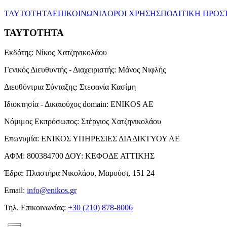
ΤΑΥΤΟΤΗΤΑ
ΕΠΙΚΟΙΝΩΝΙΑ
ΟΡΟΙ ΧΡΗΣΗΣ
ΠΟΛΙΤΙΚΗ ΠΡΟΣ
ΤΑΥΤΟΤΗΤΑ
Εκδότης:
Νίκος Χατζηνικολάου
Γενικός Διευθυντής - Διαχειριστής:
Μάνος Νιφλής
Διευθύντρια Σύνταξης:
Στεφανία Κασίμη
Ιδιοκτησία - Δικαιούχος domain:
ENIKOS AE
Νόμιμος Εκπρόσωπος:
Στέργιος Χατζηνικολάου
Επωνυμία:
ΕΝΙΚΟΣ ΥΠΗΡΕΣΙΕΣ ΔΙΑΔΙΚΤΥΟΥ ΑΕ
ΑΦΜ:
800384700
ΔΟΥ:
ΚΕΦΟΔΕ ΑΤΤΙΚΗΣ
Έδρα:
Πλαστήρα Νικολάου, Μαρούσι, 151 24
Email:
info@enikos.gr
Τηλ. Επικοινωνίας:
+30 (210) 878-8006