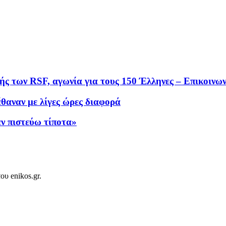
ής των RSF, αγωνία για τους 150 Έλληνες – Επικοινων
έθαναν με λίγες ώρες διαφορά
ν πιστεύω τίποτα»
ου enikos.gr.