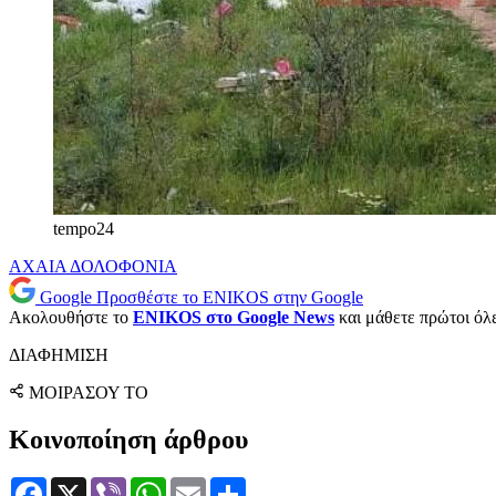
tempo24
ΑΧΑΙΑ
ΔΟΛΟΦΟΝΙΑ
Google
Προσθέστε το ENIKOS στην Google
Ακολουθήστε το
ENIKOS στο Google News
και μάθετε πρώτοι όλες
ΔΙΑΦΗΜΙΣΗ
ΜΟΙΡΑΣΟΥ ΤΟ
Κοινοποίηση άρθρου
Facebook
X
Viber
WhatsApp
Email
Μοιραστείτε