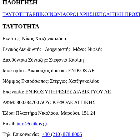
ΠΛΟΗΓΗΣΗ
ΤΑΥΤΟΤΗΤΑ
ΕΠΙΚΟΙΝΩΝΙΑ
ΟΡΟΙ ΧΡΗΣΗΣ
ΠΟΛΙΤΙΚΗ ΠΡΟΣ
ΤΑΥΤΟΤΗΤΑ
Εκδότης:
Νίκος Χατζηνικολάου
Γενικός Διευθυντής - Διαχειριστής:
Μάνος Νιφλής
Διευθύντρια Σύνταξης:
Στεφανία Κασίμη
Ιδιοκτησία - Δικαιούχος domain:
ENIKOS AE
Νόμιμος Εκπρόσωπος:
Στέργιος Χατζηνικολάου
Επωνυμία:
ΕΝΙΚΟΣ ΥΠΗΡΕΣΙΕΣ ΔΙΑΔΙΚΤΥΟΥ ΑΕ
ΑΦΜ:
800384700
ΔΟΥ:
ΚΕΦΟΔΕ ΑΤΤΙΚΗΣ
Έδρα:
Πλαστήρα Νικολάου, Μαρούσι, 151 24
Email:
info@enikos.gr
Τηλ. Επικοινωνίας:
+30 (210) 878-8006