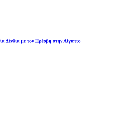
ία Δένδια με τον Πρέσβη στην Αίγυπτο