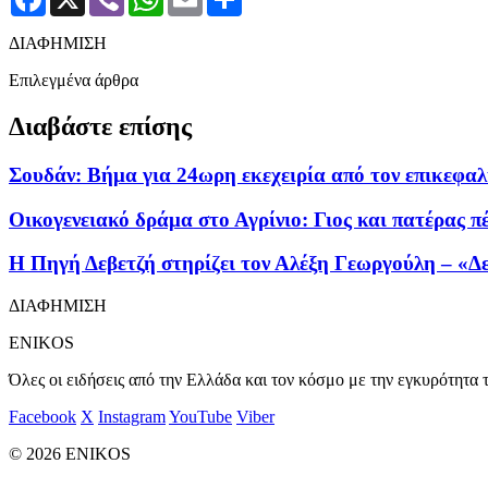
ΔΙΑΦΗΜΙΣΗ
Επιλεγμένα άρθρα
Διαβάστε επίσης
Σουδάν: Βήμα για 24ωρη εκεχειρία από τον επικεφαλ
Οικογενειακό δράμα στο Αγρίνιο: Γιος και πατέρας π
Η Πηγή Δεβετζή στηρίζει τον Αλέξη Γεωργούλη – «Δε
ΔΙΑΦΗΜΙΣΗ
ENIKOS
Όλες οι ειδήσεις από την Ελλάδα και τον κόσμο με την εγκυρότητα τ
Facebook
X
Instagram
YouTube
Viber
© 2026 ENIKOS