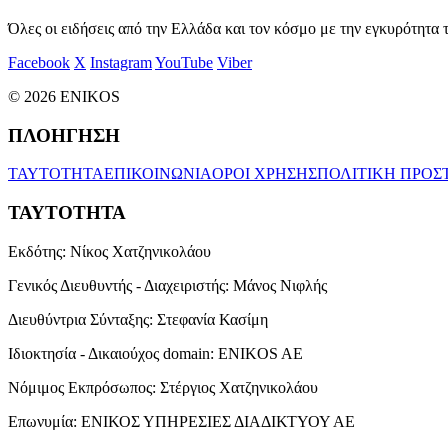
Όλες οι ειδήσεις από την Ελλάδα και τον κόσμο με την εγκυρότητα τ
Facebook
X
Instagram
YouTube
Viber
© 2026 ENIKOS
ΠΛΟΗΓΗΣΗ
ΤΑΥΤΟΤΗΤΑ
ΕΠΙΚΟΙΝΩΝΙΑ
ΟΡΟΙ ΧΡΗΣΗΣ
ΠΟΛΙΤΙΚΗ ΠΡΟΣ
ΤΑΥΤΟΤΗΤΑ
Εκδότης:
Νίκος Χατζηνικολάου
Γενικός Διευθυντής - Διαχειριστής:
Μάνος Νιφλής
Διευθύντρια Σύνταξης:
Στεφανία Κασίμη
Ιδιοκτησία - Δικαιούχος domain:
ENIKOS AE
Νόμιμος Εκπρόσωπος:
Στέργιος Χατζηνικολάου
Επωνυμία:
ΕΝΙΚΟΣ ΥΠΗΡΕΣΙΕΣ ΔΙΑΔΙΚΤΥΟΥ ΑΕ