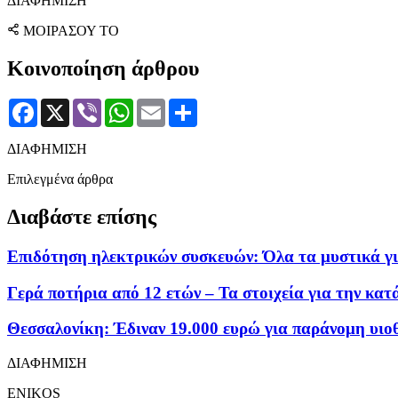
ΔΙΑΦΗΜΙΣΗ
ΜΟΙΡΑΣΟΥ ΤΟ
Κοινοποίηση άρθρου
Facebook
X
Viber
WhatsApp
Email
Μοιραστείτε
ΔΙΑΦΗΜΙΣΗ
Επιλεγμένα άρθρα
Διαβάστε επίσης
Επιδότηση ηλεκτρικών συσκευών: Όλα τα μυστικά για
Γερά ποτήρια από 12 ετών – Τα στοιχεία για την κα
Θεσσαλονίκη: Έδιναν 19.000 ευρώ για παράνομη υιο
ΔΙΑΦΗΜΙΣΗ
ENIKOS