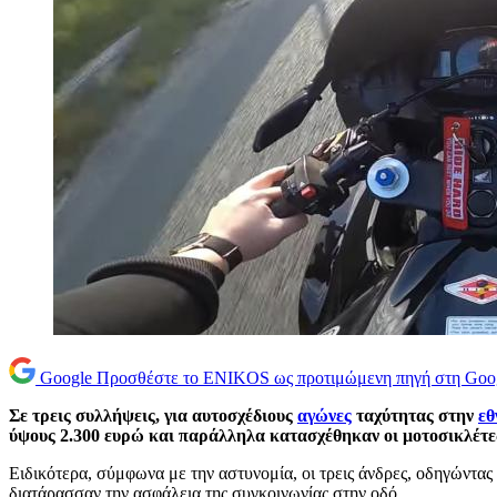
Google
Προσθέστε το ENIKOS ως προτιμώμενη πηγή στη Goo
Σε τρεις συλλήψεις, για αυτοσχέδιους
αγώνες
ταχύτητας στην
εθ
ύψους 2.300 ευρώ και παράλληλα κατασχέθηκαν οι μοτοσικλέτε
Ειδικότερα, σύμφωνα με την αστυνομία, οι τρεις άνδρες, οδηγώντας
διατάρασσαν την ασφάλεια της συγκοινωνίας στην οδό.