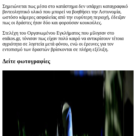
Σημειώνεται πως μέσα στο κατάστημα δεν υπάρχει καταγραφικό
βιντεοληπτικό υλικό που μπορεί να βοηθήσει την Αστυνομία,
ωστόσο κάμερες ασφαλείας από την ευρύτερη περιοχή, έδειξαν
πως οι δράστες ήταν δύο και φορούσαν κουκούλες.
Στελέχη του Οργανωμένου Εγκλήματος που μίλησαν στο
enikos.gr, τόνισαν πως είχαν πολύ καιρό να αντικρίσουν τέτοια
αγριότητα σε ληστεία μετά φόνου, ενώ οι έρευνες για τον
εντοπισμό των δραστών βρίσκονται σε πλήρη εξέλιξη.
Δείτε φωτογραφίες