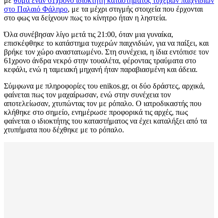
με
θύμα έναν 61χρονο ιδιοκτήτη καταστήματος τυχερών παιχνιδιών
στο Παλαιό Φάληρο
, με τα μέχρι στιγμής στοιχεία που έρχονται
στο φως να δείχνουν πως το κίνητρο ήταν η ληστεία.
Όλα συνέβησαν λίγο μετά τις 21:00, όταν μια γυναίκα,
επισκέφθηκε το κατάστημα τυχερών παιχνιδιών, για να παίξει, και
βρήκε τον χώρο αναστατωμένο. Στη συνέχεια, η ίδια εντόπισε τον
61χρονο άνδρα νεκρό στην τουαλέτα, φέροντας τραύματα στο
κεφάλι, ενώ η ταμειακή μηχανή ήταν παραβιασμένη και άδεια.
Σύμφωνα με πληροφορίες του enikos.gr, οι δύο δράστες, αρχικά,
φαίνεται πως τον μαχαίρωσαν, ενώ στην συνέχεια τον
αποτελείωσαν, χτυπώντας τον με ρόπαλο. Ο ιατροδικαστής που
κλήθηκε στο σημείο, ενημέρωσε προφορικά τις αρχές, πως
φαίνεται ο ιδιοκτήτης του καταστήματος να έχει καταλήξει από τα
χτυπήματα που δέχθηκε με το ρόπαλο.