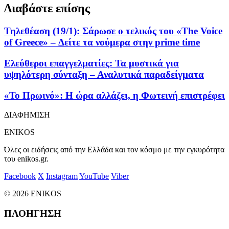
Διαβάστε επίσης
Τηλεθέαση (19/1): Σάρωσε ο τελικός του «The Voice
of Greece» – Δείτε τα νούμερα στην prime time
Ελεύθεροι επαγγελματίες: Τα μυστικά για
υψηλότερη σύνταξη – Αναλυτικά παραδείγματα
«Το Πρωινό»: Η ώρα αλλάζει, η Φωτεινή επιστρέφει
ΔΙΑΦΗΜΙΣΗ
ENIKOS
Όλες οι ειδήσεις από την Ελλάδα και τον κόσμο με την εγκυρότητα
του enikos.gr.
Facebook
X
Instagram
YouTube
Viber
© 2026 ENIKOS
ΠΛΟΗΓΗΣΗ