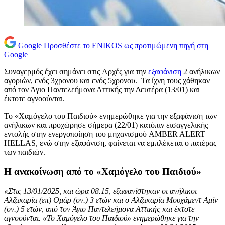
Google
Προσθέστε το ENIKOS ως προτιμώμενη πηγή στη
Google
Συναγερμός έχει σημάνει στις Aρχές για την
εξαφάνιση
2 ανήλικων
αγοριών, ενός 3χρονου και ενός 5χρονου. Τα ίχνη τους χάθηκαν
από τον Άγιο Παντελεήμονα Αττικής την Δευτέρα (13/01) και
έκτοτε αγνοούνται.
Το «Χαμόγελο του Παιδιού» ενημερώθηκε για την εξαφάνιση των
ανήλικων και προχώρησε σήμερα (22/01) κατόπιν εισαγγελικής
εντολής στην ενεργοποίηση του μηχανισμού AMBER ALERT
HELLAS, ενώ στην εξαφάνιση, φαίνεται να εμπλέκεται ο πατέρας
των παιδιών.
H ανακοίνωση από το «Χαμόγελο του Παιδιού»
«Στις 13/01/2025, και ώρα 08.15, εξαφανίστηκαν οι ανήλικοι
Αλζακαρία (επ) Ομάρ (ον.) 3 ετών και ο Αλζακαρία Μουχάμεντ Αμίν
(ον.) 5 ετών, από τον Άγιο Παντελεήμονα Αττικής και έκτοτε
αγνοούνται. «Το Χαμόγελο του Παιδιού» ενημερώθηκε για την