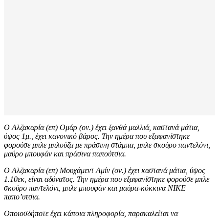
Ο Αλζακαρία (επ) Ομάρ (ον.) έχει ξανθά μαλλιά, καστανά μάτια,
ύψος 1μ., έχει κανονικό βάρος. Την ημέρα που εξαφανίστηκε
φορούσε μπλε μπλούζα με πράσινη στάμπα, μπλε σκούρο παντελόνι,
μαύρο μπουφάν και πράσινα παπούτσια.
Ο Αλζακαρία (επ) Μουχάμεντ Αμίν (ον.) έχει καστανά μάτια, ύψος
1.10εκ, είναι αδύνατος. Την ημέρα που εξαφανίστηκε φορούσε μπλε
σκούρο παντελόνι, μπλε μπουφάν και μαύρα-κόκκινα NIKE
παπο’υτσια.
Οποιοσδήποτε έχει κάποια πληροφορία, παρακαλείται να