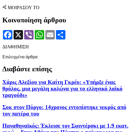
ΜΟΙΡΑΣΟΥ ΤΟ
Κοινοποίηση άρθρου
Facebook
X
Viber
WhatsApp
Email
Μοιραστείτε
ΔΙΑΦΗΜΙΣΗ
Επιλεγμένα άρθρα
Διαβάστε επίσης
Χάρις Αλεξίου για Καίτη Γκρέυ: «Υπήρξε ένας
θρύλος, μια μεγάλη κολώνα για το ελληνικό λαϊκό
τραγούδι»
Σοκ στον Πύργο: 14χρονος εντοπίστηκε νεκρός από
τον πατέρα του
Παναθηναϊκός: Έκλεισε τον Σφιντέρσκι με 1,9 εκατ.