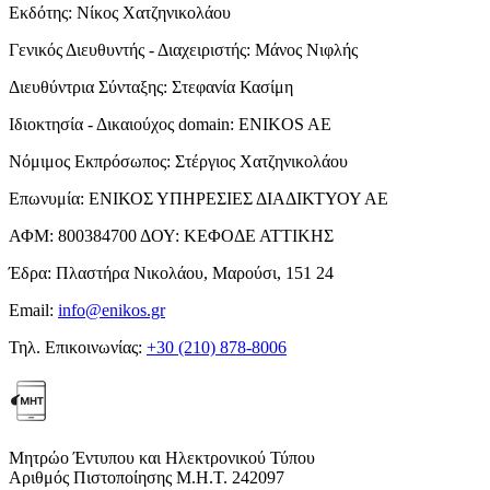
Εκδότης:
Νίκος Χατζηνικολάου
Γενικός Διευθυντής - Διαχειριστής:
Μάνος Νιφλής
Διευθύντρια Σύνταξης:
Στεφανία Κασίμη
Ιδιοκτησία - Δικαιούχος domain:
ENIKOS AE
Νόμιμος Εκπρόσωπος:
Στέργιος Χατζηνικολάου
Επωνυμία:
ΕΝΙΚΟΣ ΥΠΗΡΕΣΙΕΣ ΔΙΑΔΙΚΤΥΟΥ ΑΕ
ΑΦΜ:
800384700
ΔΟΥ:
ΚΕΦΟΔΕ ΑΤΤΙΚΗΣ
Έδρα:
Πλαστήρα Νικολάου, Μαρούσι, 151 24
Email:
info@enikos.gr
Τηλ. Επικοινωνίας:
+30 (210) 878-8006
Μητρώο Έντυπου και Ηλεκτρονικού Τύπου
Αριθμός Πιστοποίησης Μ.Η.Τ. 242097