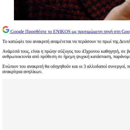
Google
Προσθέστε το ENIKOS ως προτιμώμενη πηγή στη Goo
Το κατώφλι του ανακριτή αναμένεται να περάσουν το πρωί της Δευτέ
Ανάμεσά τους, είναι η πρώην σύζυγος του 43χρονου καθηγητή, σε βά
ανθρωποκτονία από πρόθεση σε ήρεμη ψυχική κατάσταση, παράνομη
Ενώπιον του ανακριτή θα οδηγηθούν και οι 3 αλλοδαποί συνεργοί, πο
ανακρίτρια ανηλίκων.