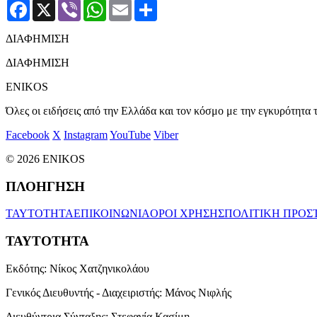
Facebook
X
Viber
WhatsApp
Email
Μοιραστείτε
ΔΙΑΦΗΜΙΣΗ
ΔΙΑΦΗΜΙΣΗ
ENIKOS
Όλες οι ειδήσεις από την Ελλάδα και τον κόσμο με την εγκυρότητα τ
Facebook
X
Instagram
YouTube
Viber
© 2026 ENIKOS
ΠΛΟΗΓΗΣΗ
ΤΑΥΤΟΤΗΤΑ
ΕΠΙΚΟΙΝΩΝΙΑ
ΟΡΟΙ ΧΡΗΣΗΣ
ΠΟΛΙΤΙΚΗ ΠΡΟΣ
ΤΑΥΤΟΤΗΤΑ
Εκδότης:
Νίκος Χατζηνικολάου
Γενικός Διευθυντής - Διαχειριστής:
Μάνος Νιφλής
Διευθύντρια Σύνταξης:
Στεφανία Κασίμη