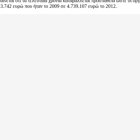
αίνεται ότι τα τελευταία χρόνια καταβάλλεται προσπάθεια ώστε οι ορ
3.742 ευρώ που ήταν το 2009 σε 4.739.107 ευρώ το 2012.