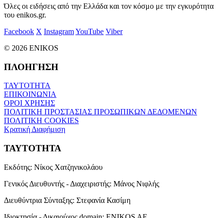
Όλες οι ειδήσεις από την Ελλάδα και τον κόσμο με την εγκυρότητα
του enikos.gr.
Facebook
X
Instagram
YouTube
Viber
© 2026 ENIKOS
ΠΛΟΗΓΗΣΗ
ΤΑΥΤΟΤΗΤΑ
ΕΠΙΚΟΙΝΩΝΙΑ
ΟΡΟΙ ΧΡΗΣΗΣ
ΠΟΛΙΤΙΚΗ ΠΡΟΣΤΑΣΙΑΣ ΠΡΟΣΩΠΙΚΩΝ ΔΕΔΟΜΕΝΩΝ
ΠΟΛΙΤΙΚΗ COOKIES
Κρατική Διαφήμιση
ΤΑΥΤΟΤΗΤΑ
Εκδότης:
Νίκος Χατζηνικολάου
Γενικός Διευθυντής - Διαχειριστής:
Μάνος Νιφλής
Διευθύντρια Σύνταξης:
Στεφανία Κασίμη
Ιδιοκτησία - Δικαιούχος domain:
ENIKOS AE