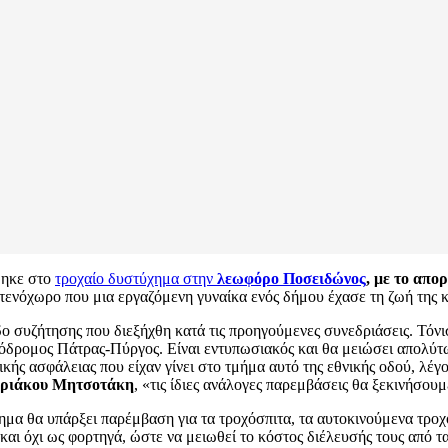
ηκε στο
τροχαίο δυστύχημα στην
λεωφόρο Ποσειδώνος
, με το απ
τενόχωρο που μια εργαζόμενη γυναίκα ενός δήμου έχασε τη ζωή της κα
ο συζήτησης που διεξήχθη κατά τις προηγούμενες συνεδριάσεις. Τόνι
όδρομος Πάτρας-Πύργος. Είναι εντυπωσιακός και θα μειώσει απολύτως
κής ασφάλειας που είχαν γίνει στο τμήμα αυτό της εθνικής οδού, λέ
ριάκου Μητσοτάκη
, «τις ίδιες ανάλογες παρεμβάσεις θα ξεκινήσο
ημα θα υπάρξει παρέμβαση για τα τροχόσπιτα, τα αυτοκινούμενα τροχ
αι όχι ως φορτηγά, ώστε να μειωθεί το κόστος διέλευσής τους από τα