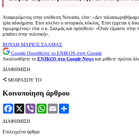
Αναφερόμενος στην υπόθεση Novartis, είπε: «Δεν ταλαιπωρηθήκαμε 
τρία αδικήματα. Έτσι κλείνει ο ιστορικός κύκλος. Έτσι έρχεται η δικ
τιμωρημένος» είπε ο κ. Σαλμάς και πρόσθεσε: «Όταν είμαστε στην πολ
μπαίνει στην πολιτική».
ΒΟΥΛΗ
ΜΑΡΙΟΣ ΣΑΛΜΑΣ
Google
Προσθέστε το ENIKOS στην Google
Ακολουθήστε το
ENIKOS στο Google News
και μάθετε πρώτοι όλες
ΔΙΑΦΗΜΙΣΗ
ΜΟΙΡΑΣΟΥ ΤΟ
Κοινοποίηση άρθρου
Facebook
X
Viber
WhatsApp
Email
Μοιραστείτε
ΔΙΑΦΗΜΙΣΗ
Επιλεγμένα άρθρα