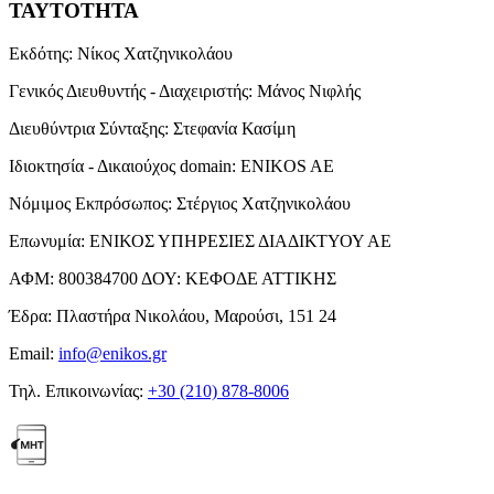
ΤΑΥΤΟΤΗΤΑ
Εκδότης:
Νίκος Χατζηνικολάου
Γενικός Διευθυντής - Διαχειριστής:
Μάνος Νιφλής
Διευθύντρια Σύνταξης:
Στεφανία Κασίμη
Ιδιοκτησία - Δικαιούχος domain:
ENIKOS AE
Νόμιμος Εκπρόσωπος:
Στέργιος Χατζηνικολάου
Επωνυμία:
ΕΝΙΚΟΣ ΥΠΗΡΕΣΙΕΣ ΔΙΑΔΙΚΤΥΟΥ ΑΕ
ΑΦΜ:
800384700
ΔΟΥ:
ΚΕΦΟΔΕ ΑΤΤΙΚΗΣ
Έδρα:
Πλαστήρα Νικολάου, Μαρούσι, 151 24
Email:
info@enikos.gr
Τηλ. Επικοινωνίας:
+30 (210) 878-8006