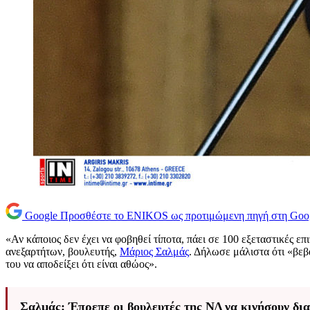
Google
Προσθέστε το ENIKOS ως προτιμώμενη πηγή στη Goo
«Αν κάποιος δεν έχει να φοβηθεί τίποτα, πάει σε 100 εξεταστικές επι
ανεξαρτήτων, βουλευτής,
Μάριος Σαλμάς
. Δήλωσε μάλιστα ότι «βεβ
του να αποδείξει ότι είναι αθώος».
Σαλμάς: Έπρεπε οι βουλευτές της ΝΔ να κινήσουν δι