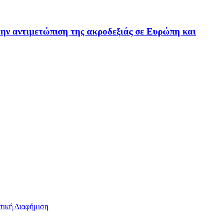
την αντιμετώπιση της ακροδεξιάς σε Ευρώπη και
τική Διαφήμιση