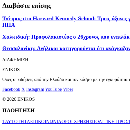
Διαβάστε επίσης
Τσίπρας στο Harvard Kennedy School: Τρεις άξονες
ΗΠΑ
Χαλκιδική: Προφυλακιστέος ο 26χρονος που ενεπλάκ
Θεσσαλονίκη: Ανήλικοι κατηγορούνται ότι ανάγκαζαν
ΔΙΑΦΗΜΙΣΗ
ENIKOS
Όλες οι ειδήσεις από την Ελλάδα και τον κόσμο με την εγκυρότητα τ
Facebook
X
Instagram
YouTube
Viber
© 2026 ENIKOS
ΠΛΟΗΓΗΣΗ
ΤΑΥΤΟΤΗΤΑ
ΕΠΙΚΟΙΝΩΝΙΑ
ΟΡΟΙ ΧΡΗΣΗΣ
ΠΟΛΙΤΙΚΗ ΠΡΟΣ