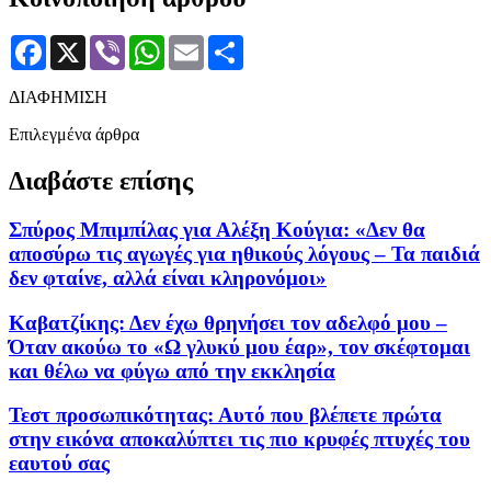
Facebook
X
Viber
WhatsApp
Email
Μοιραστείτε
ΔΙΑΦΗΜΙΣΗ
Επιλεγμένα άρθρα
Διαβάστε επίσης
Σπύρος Μπιμπίλας για Αλέξη Κούγια: «Δεν θα
αποσύρω τις αγωγές για ηθικούς λόγους – Τα παιδιά
δεν φταίνε, αλλά είναι κληρονόμοι»
Καβατζίκης: Δεν έχω θρηνήσει τον αδελφό μου –
Όταν ακούω το «Ω γλυκύ μου έαρ», τον σκέφτομαι
και θέλω να φύγω από την εκκλησία
Τεστ προσωπικότητας: Αυτό που βλέπετε πρώτα
στην εικόνα αποκαλύπτει τις πιο κρυφές πτυχές του
εαυτού σας