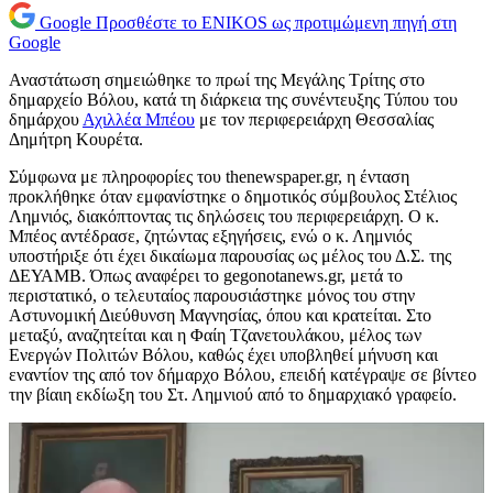
Google
Προσθέστε το ENIKOS ως προτιμώμενη πηγή στη
Google
Αναστάτωση σημειώθηκε το πρωί της Μεγάλης Τρίτης στο
δημαρχείο Βόλου, κατά τη διάρκεια της συνέντευξης Τύπου του
δημάρχου
Αχιλλέα Μπέου
με τον περιφερειάρχη Θεσσαλίας
Δημήτρη Κουρέτα.
Σύμφωνα με πληροφορίες του thenewspaper.gr, η ένταση
προκλήθηκε όταν εμφανίστηκε ο δημοτικός σύμβουλος Στέλιος
Λημνιός, διακόπτοντας τις δηλώσεις του περιφερειάρχη. Ο κ.
Μπέος αντέδρασε, ζητώντας εξηγήσεις, ενώ ο κ. Λημνιός
υποστήριξε ότι έχει δικαίωμα παρουσίας ως μέλος του Δ.Σ. της
ΔΕΥΑΜΒ. Όπως αναφέρει το gegonotanews.gr, μετά το
περιστατικό, ο τελευταίος παρουσιάστηκε μόνος του στην
Αστυνομική Διεύθυνση Μαγνησίας, όπου και κρατείται. Στο
μεταξύ, αναζητείται και η Φαίη Τζανετουλάκου, μέλος των
Ενεργών Πολιτών Βόλου, καθώς έχει υποβληθεί μήνυση και
εναντίον της από τον δήμαρχο Βόλου, επειδή κατέγραψε σε βίντεο
την βίαιη εκδίωξη του Στ. Λημνιού από το δημαρχιακό γραφείο.
Πρόγραμμα
Αναπαραγωγής
Βίντεο