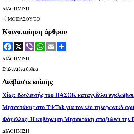
ΔΙΑΦΗΜΙΣΗ
ΜΟΙΡΑΣΟΥ ΤΟ
Κοινοποίηση άρθρου
Facebook
X
Viber
WhatsApp
Email
Μοιραστείτε
ΔΙΑΦΗΜΙΣΗ
Επιλεγμένα άρθρα
Διαβάστε επίσης
Χίος: Βουλευτής του ΠΑΣΟΚ καταγγέλλει εγκλωβισμό
Μητσοτάκης στο TikTok για τον νέο τηλεφωνικό αρι
Φάμελλος: Η κυβέρνηση Μητσοτάκη απαξιώνει την Ελ
ΔΙΑΦΗΜΙΣΗ