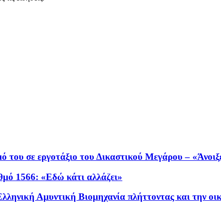
 του σε εργοτάξιο του Δικαστικού Μεγάρου – «Άνοιξ
θμό 1566: «Εδώ κάτι αλλάζει»
ληνική Αμυντική Βιομηχανία πλήττοντας και την οικ