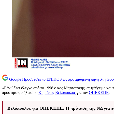
Google
Προσθέστε το ENIKOS ως προτιμώμενη πηγή στη Goo
«Εάν θέλει έλεγχο από το 1998 ο κος Μητσοτάκης, ας ψάξουμε και τ
πρόστιμο», δήλωσε ο
Κυριάκος Βελόπουλος
για τον
ΟΠΕΚΕΠΕ
.
Βελόπουλος για ΟΠΕΚΕΠΕ: Η πρόταση της ΝΔ για εξε