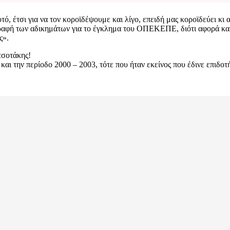
υτό, έτσι για να τον κοροϊδέψουμε και λίγο, επειδή μας κοροϊδεύει κ
ραφή των αδικημάτων για το έγκλημα του ΟΠΕΚΕΠΕ, διότι αφορά και α
ς».
σοτάκης!
αι την περίοδο 2000 – 2003, τότε που ήταν εκείνος που έδινε επιδοτ