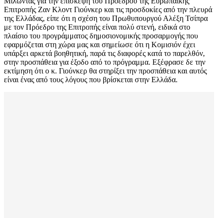
Μιλώντας για την επίσκεψη του Προέδρου της Ευρωπαϊκής
Επιτροπής Ζαν Κλοντ Γιούνκερ και τις προσδοκίες από την πλευρά
της Ελλάδας, είπε ότι η σχέση του Πρωθυπουργού Αλέξη Τσίπρα
με τον Πρόεδρο της Επιτροπής είναι πολύ στενή, ειδικά στο
πλαίσιο του προγράμματος δημοσιονομικής προσαρμογής που
εφαρμόζεται στη χώρα μας και σημείωσε ότι η Κομισιόν έχει
υπάρξει αρκετά βοηθητική, παρά τις διαφορές κατά το παρελθόν,
στην προσπάθεια για έξοδο από το πρόγραμμα. Εξέφρασε δε την
εκτίμηση ότι ο κ. Γιούνκερ θα στηρίξει την προσπάθεια και αυτός
είναι ένας από τους λόγους που βρίσκεται στην Ελλάδα.