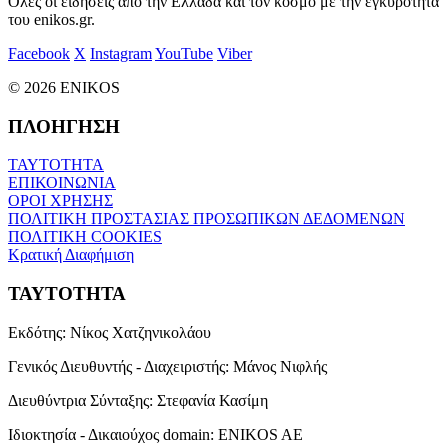
Όλες οι ειδήσεις από την Ελλάδα και τον κόσμο με την εγκυρότητα
του enikos.gr.
Facebook
X
Instagram
YouTube
Viber
© 2026 ENIKOS
ΠΛΟΗΓΗΣΗ
ΤΑΥΤΟΤΗΤΑ
ΕΠΙΚΟΙΝΩΝΙΑ
ΟΡΟΙ ΧΡΗΣΗΣ
ΠΟΛΙΤΙΚΗ ΠΡΟΣΤΑΣΙΑΣ ΠΡΟΣΩΠΙΚΩΝ ΔΕΔΟΜΕΝΩΝ
ΠΟΛΙΤΙΚΗ COOKIES
Κρατική Διαφήμιση
ΤΑΥΤΟΤΗΤΑ
Εκδότης:
Νίκος Χατζηνικολάου
Γενικός Διευθυντής - Διαχειριστής:
Μάνος Νιφλής
Διευθύντρια Σύνταξης:
Στεφανία Κασίμη
Ιδιοκτησία - Δικαιούχος domain:
ENIKOS AE