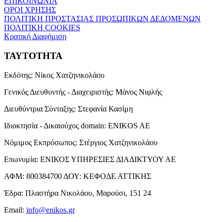
ΕΠΙΚΟΙΝΩΝΙΑ
ΟΡΟΙ ΧΡΗΣΗΣ
ΠΟΛΙΤΙΚΗ ΠΡΟΣΤΑΣΙΑΣ ΠΡΟΣΩΠΙΚΩΝ ΔΕΔΟΜΕΝΩΝ
ΠΟΛΙΤΙΚΗ COOKIES
Κρατική Διαφήμιση
ΤΑΥΤΟΤΗΤΑ
Εκδότης:
Νίκος Χατζηνικολάου
Γενικός Διευθυντής - Διαχειριστής:
Μάνος Νιφλής
Διευθύντρια Σύνταξης:
Στεφανία Κασίμη
Ιδιοκτησία - Δικαιούχος domain:
ENIKOS AE
Νόμιμος Εκπρόσωπος:
Στέργιος Χατζηνικολάου
Επωνυμία:
ΕΝΙΚΟΣ ΥΠΗΡΕΣΙΕΣ ΔΙΑΔΙΚΤΥΟΥ ΑΕ
ΑΦΜ:
800384700
ΔΟΥ:
ΚΕΦΟΔΕ ΑΤΤΙΚΗΣ
Έδρα:
Πλαστήρα Νικολάου, Μαρούσι, 151 24
Email:
info@enikos.gr