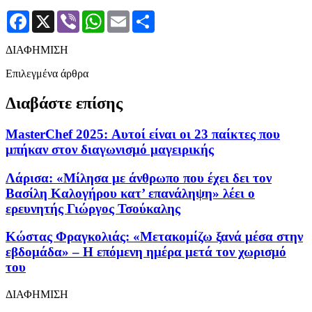
Facebook
X
Viber
WhatsApp
Email
Μοιραστείτε
ΔΙΑΦΗΜΙΣΗ
Επιλεγμένα άρθρα
Διαβάστε επίσης
MasterChef 2025: Αυτοί είναι οι 23 παίκτες που
μπήκαν στον διαγωνισμό μαγειρικής
Λάρισα: «Μίλησα με άνθρωπο που έχει δει τον
Βασίλη Καλογήρου κατ’ επανάληψη» λέει ο
ερευνητής Γιώργος Τσούκαλης
Κώστας Φραγκολιάς: «Μετακομίζω ξανά μέσα στην
εβδομάδα» – Η επόμενη ημέρα μετά τον χωρισμό
του
ΔΙΑΦΗΜΙΣΗ