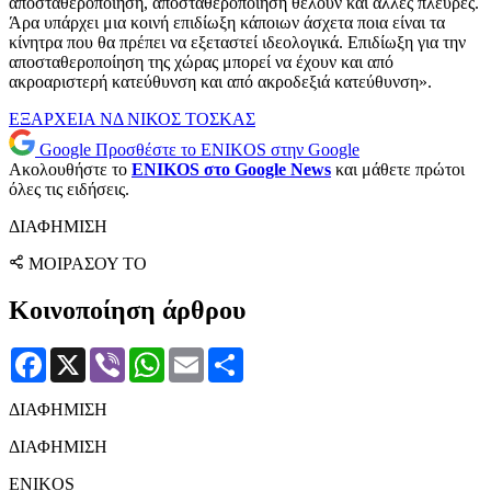
αποσταθεροποίηση, αποσταθεροποίηση θέλουν και άλλες πλευρές.
Άρα υπάρχει μια κοινή επιδίωξη κάποιων άσχετα ποια είναι τα
κίνητρα που θα πρέπει να εξεταστεί ιδεολογικά. Επιδίωξη για την
αποσταθεροποίηση της χώρας μπορεί να έχουν και από
ακροαριστερή κατεύθυνση και από ακροδεξιά κατεύθυνση».
ΕΞΑΡΧΕΙΑ
ΝΔ
ΝΙΚΟΣ ΤΟΣΚΑΣ
Google
Προσθέστε το ENIKOS στην Google
Ακολουθήστε το
ENIKOS στο Google News
και μάθετε πρώτοι
όλες τις ειδήσεις.
ΔΙΑΦΗΜΙΣΗ
ΜΟΙΡΑΣΟΥ ΤΟ
Κοινοποίηση άρθρου
Facebook
X
Viber
WhatsApp
Email
Μοιραστείτε
ΔΙΑΦΗΜΙΣΗ
ΔΙΑΦΗΜΙΣΗ
ENIKOS