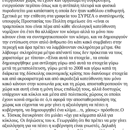
ενεργούσαν χωρίς να έχουν καν οργανωμένη συγκρότηση,
ενεργούσαν περίπου όπως και η αντίπαλη πλευρά και φυσικά
πυροδοτείτο μια κατάσταση η οποία δεν ήταν καθόλου επιθυμητή.
Σχετικά με την επίθεση στα γραφεία του ΣΥΡΙΖΑ ο αναπληρωτής
υπουργός Προστασίας του Πολίτη σημείωσε ότι
«είναι οι
τραμπούκοι που είναι πέρα από κάθε ιδεολογική κατεύθυνση
νομίζουν ότι έτσι θα αλλάξουν τον κόσμο αλλά το μόνο που
κάνουν είναι να συντηρητικοποιούν τον κόσμο, και να δημιουργούν
την εντύπωση στον απλό άνθρωπο ότι κάτι κακό συμβαίνει στην
περιοχή και άρα πρέπει να λαμβάνονταν σκληρότερα μέτρα. Θα
λάβουμε σκληρότερα μέτρα απέναντί τους δεν πρόκειται να τους
χαριστούμε με τίποτα».«Είναι αυτά τα στοιχεία , τα οποία
δημιουργήθηκε μια αντίληψη γύρω από αυτά τα στοιχεία γύρω
μετά τη μεταπολίτευση, γύρω μετά το 2008 και γύρω κατά τη
διάρκεια της δύσκολης οικονομικής κρίσης που διανύουμε στοιχεία
και από ακροαριστερά και από ακροδεξιά κατεύθυνση που μόνο
κακό κάνουν στην κοινωνία μας και τη χώρα, αποσταθεροποιούν τη
χώρα και αυτή είναι η μόνη ίσως επιδίωξή τους, αλλά δυστυχώς
υπάρχουν και κύκλοι και μέσα από πολιτικούς χώρους οι οποίοι
έχουν κοινά σημεία σε ό,τι αφορά την αποσταθεροποίηση της
χώρας και εύχονται να μην γίνει η αξιολόγηση να πέσει η
κυβέρνηση, να δημιουργηθεί ένα κλίμα…τι, χάους;» πρόσθεσε.Ο
κ. Τόσκας διευκρίνισε ότι μιλάει «όχι για κόμματα αλλά για
κύκλους. Οι δηλώσεις του κ. Γεωργιάδη ότι θα πρέπει να μην γίνει
αξιολόγηση για να πέσει η κυβέρνηση είναι γνωστές. Δηλαδή