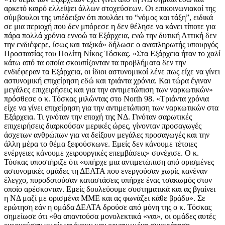
αρκετό καιρό ελλείψει άλλων στοχεύσεων. Οι επικοινωνιακοί της
σύμβουλοι της υπέδειξαν ότι πουλάει το “νόμος και τάξη”, ειδικά
σε μια περιοχή που δεν μπόρεσε η δεν θέλησε να κάνει τίποτε για
πάρα πολλά χρόνια εννοώ τα Εξάρχεια, ενώ την δυτική Αττική δεν
την ενδιέφερε, ίσως και ταξικά» δήλωσε ο αναπληρωτής υπουργός
Προστασίας του Πολίτη Νίκος Τόσκας. «Στα Εξάρχεια ήταν το χαλί
κάτω από τα οποία σκουπίζονταν τα προβλήματα δεν την
ενδιέφεραν τα Εξάρχεια, οι ίδιοι αστυνομικοί λένε πως είχε να γίνει
αστυνομική επιχείρηση εδώ και τριάντα χρόνια. Και τώρα έγιναν
μεγάλες επιχειρήσεις και για την αντιμετώπιση των ναρκωτικών»
πρόσθεσε ο κ. Τόσκας μιλώντας στο North 98. «Τριάντα χρόνια
είχε να γίνει επιχείρηση για την αντιμετώπιση των ναρκωτικών στα
Εξάρχεια. Τι γινόταν την εποχή της ΝΔ. Γινόταν σαρωτικές
επιχειρήσεις διαρκούσαν μερικές ώρες, γίνονταν προσαγωγές
άσχετων ανθρώπων για να δείξουν μεγάλες προσαγωγές και την
άλλη μέρα το θέμα ξεφούσκωνε. Εμείς δεν κάνουμε τέτοιες
ενέργειες κάνουμε χειρουργικές επεμβάσεις» συνέχισε. Ο κ.
Τόσκας υποστήριξε ότι «υπήρχε μια αντιμετώπιση από ορισμένες
αστυνομικές ομάδες τη ΔΕΛΤΑ που ενεργούσαν χωρίς κανέναν
έλεγχο, πυροδοτούσαν καταστάσεις υπήρχε ένας τσακωμός στον
οποίο αρέσκονταν. Εμείς δουλεύουμε συστηματικά και ας βγαίνει
η ΝΔ μαζί με ορισμένα ΜΜΕ και ας φωνάζει κάθε βράδυ». Σε
ερώτηση εάν η ομάδα ΔΕΛΤΑ δρούσε από μόνη της ο κ. Τόσκας
σημείωσε ότι «θα απαντούσα μονολεκτικά «ναι», οι ομάδες αυτές