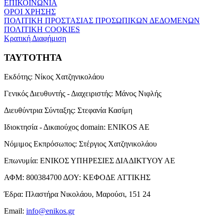
ΕΠΙΚΟΙΝΩΝΙΑ
ΟΡΟΙ ΧΡΗΣΗΣ
ΠΟΛΙΤΙΚΗ ΠΡΟΣΤΑΣΙΑΣ ΠΡΟΣΩΠΙΚΩΝ ΔΕΔΟΜΕΝΩΝ
ΠΟΛΙΤΙΚΗ COOKIES
Κρατική Διαφήμιση
ΤΑΥΤΟΤΗΤΑ
Εκδότης:
Νίκος Χατζηνικολάου
Γενικός Διευθυντής - Διαχειριστής:
Μάνος Νιφλής
Διευθύντρια Σύνταξης:
Στεφανία Κασίμη
Ιδιοκτησία - Δικαιούχος domain:
ENIKOS AE
Νόμιμος Εκπρόσωπος:
Στέργιος Χατζηνικολάου
Επωνυμία:
ΕΝΙΚΟΣ ΥΠΗΡΕΣΙΕΣ ΔΙΑΔΙΚΤΥΟΥ ΑΕ
ΑΦΜ:
800384700
ΔΟΥ:
ΚΕΦΟΔΕ ΑΤΤΙΚΗΣ
Έδρα:
Πλαστήρα Νικολάου, Μαρούσι, 151 24
Email:
info@enikos.gr