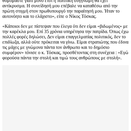
θυμόμαστε γιατί μόνο έτσι η πολιτική συγγνώμη θα έχει
αντίκρυσμα. Η συνείδησή μου επέβαλε να καταθέσω από την
πρώτη στιγμή στον πρωθυπουργό την παραίτησή μου. Ήταν το
αυτονόητο και το ελάχιστο», είπε ο Νίκος Τόσκας.
«Κάποιοι δεν με πίστεψαν που έλεγα ότι δεν είμαι «βιδωμένος» με
την καρέκλα μου. Επί 35 χρόνια υπηρέτησα την πατρίδα. Όπως έχω
πολλές φορές δηλώσει, Δεν είμαι επαγγελματίας πολιτικός, δεν το
επιδίωξα, αλλά ούτε πρόκειται να γίνω. Είμαι στρατιώτης που έδινα
τις μάχες με γνώμονα πάντα τον άνθρωπο και το δημόσιο
συμφέρον» τόνισε ο κ. Τόσκας, προσθέτοντας στη συνέχεια : «Εγώ
φορούσα πάντα την στολή και τιμώ τους ανθρώπους με στολή».