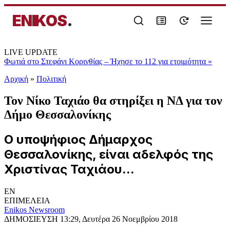
ENIKOS
.
LIVE UPDATE
Φωτιά στο Στεφάνι Κορινθίας – Ήχησε το 112 για ετοιμότητα
»
Αρχική
»
Πολιτική
Τον Νίκο Ταχιάο θα στηρίξει η ΝΔ για τον
Δήμο Θεσσαλονίκης
Ο υποψήφιος Δήμαρχος
Θεσσαλονίκης, είναι αδελφός της
Χριστίνας Ταχιάου...
EN
ΕΠΙΜΕΛΕΙΑ
Enikos Newsroom
ΔΗΜΟΣΙΕΥΣΗ
13:29, Δευτέρα 26 Νοεμβρίου 2018