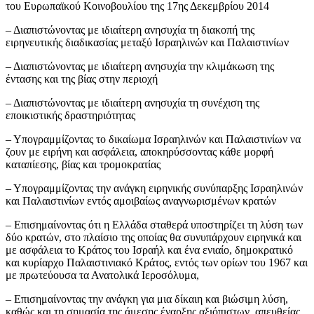
του Ευρωπαϊκού Κοινοβουλίου της 17ης Δεκεμβρίου 2014
– Διαπιστώνοντας με ιδιαίτερη ανησυχία τη διακοπή της
ειρηνευτικής διαδικασίας μεταξύ Ισραηλινών και Παλαιστινίων
– Διαπιστώνοντας με ιδιαίτερη ανησυχία την κλιμάκωση της
έντασης και της βίας στην περιοχή
– Διαπιστώνοντας με ιδιαίτερη ανησυχία τη συνέχιση της
εποικιστικής δραστηριότητας
– Υπογραμμίζοντας το δικαίωμα Ισραηλινών και Παλαιστινίων να
ζουν με ειρήνη και ασφάλεια, αποκηρύσσοντας κάθε μορφή
καταπίεσης, βίας και τρομοκρατίας
– Υπογραμμίζοντας την ανάγκη ειρηνικής συνύπαρξης Ισραηλινών
και Παλαιστινίων εντός αμοιβαίως αναγνωρισμένων κρατών
– Επισημαίνοντας ότι η Ελλάδα σταθερά υποστηρίζει τη λύση των
δύο κρατών, στο πλαίσιο της οποίας θα συνυπάρχουν ειρηνικά και
με ασφάλεια το Κράτος του Ισραήλ και ένα ενιαίο, δημοκρατικό
και κυρίαρχο Παλαιστινιακό Κράτος, εντός των ορίων του 1967 και
με πρωτεύουσα τα Ανατολικά Ιεροσόλυμα,
– Επισημαίνοντας την ανάγκη για μια δίκαιη και βιώσιμη λύση,
καθώς και τη σημασία της άμεσης έναρξης αξιόπιστων, απευθείας,