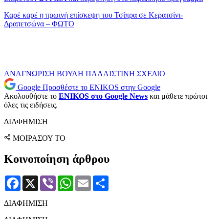
Καρέ καρέ η πρωινή επίσκεψη του Τσίπρα σε Κερατσίνι-
Δραπετσώνα – ΦΩΤΟ
ΑΝΑΓΝΩΡΙΣΗ
ΒΟΥΛΗ
ΠΑΛΑΙΣΤΙΝΗ
ΣΧΕΔΙΟ
Google
Προσθέστε το ENIKOS στην Google
Ακολουθήστε το
ENIKOS στο Google News
και μάθετε πρώτοι
όλες τις ειδήσεις.
ΔΙΑΦΗΜΙΣΗ
ΜΟΙΡΑΣΟΥ ΤΟ
Κοινοποίηση άρθρου
Facebook
X
Viber
WhatsApp
Email
Μοιραστείτε
ΔΙΑΦΗΜΙΣΗ