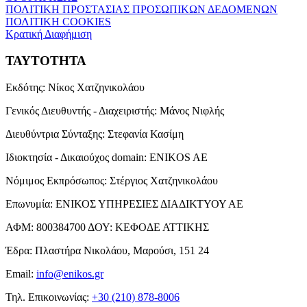
ΠΟΛΙΤΙΚΗ ΠΡΟΣΤΑΣΙΑΣ ΠΡΟΣΩΠΙΚΩΝ ΔΕΔΟΜΕΝΩΝ
ΠΟΛΙΤΙΚΗ COOKIES
Κρατική Διαφήμιση
ΤΑΥΤΟΤΗΤΑ
Εκδότης:
Νίκος Χατζηνικολάου
Γενικός Διευθυντής - Διαχειριστής:
Μάνος Νιφλής
Διευθύντρια Σύνταξης:
Στεφανία Κασίμη
Ιδιοκτησία - Δικαιούχος domain:
ENIKOS AE
Νόμιμος Εκπρόσωπος:
Στέργιος Χατζηνικολάου
Επωνυμία:
ΕΝΙΚΟΣ ΥΠΗΡΕΣΙΕΣ ΔΙΑΔΙΚΤΥΟΥ ΑΕ
ΑΦΜ:
800384700
ΔΟΥ:
ΚΕΦΟΔΕ ΑΤΤΙΚΗΣ
Έδρα:
Πλαστήρα Νικολάου, Μαρούσι, 151 24
Email:
info@enikos.gr
Τηλ. Επικοινωνίας:
+30 (210) 878-8006