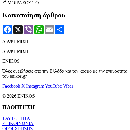
ΜΟΙΡΑΣΟΥ ΤΟ
Κοινοποίηση άρθρου
Facebook
X
Viber
WhatsApp
Email
Μοιραστείτε
ΔΙΑΦΗΜΙΣΗ
ΔΙΑΦΗΜΙΣΗ
ENIKOS
Όλες οι ειδήσεις από την Ελλάδα και τον κόσμο με την εγκυρότητα
του enikos.gr.
Facebook
X
Instagram
YouTube
Viber
© 2026 ENIKOS
ΠΛΟΗΓΗΣΗ
ΤΑΥΤΟΤΗΤΑ
ΕΠΙΚΟΙΝΩΝΙΑ
ΟΡΟΙ ΧΡΗΣΗΣ