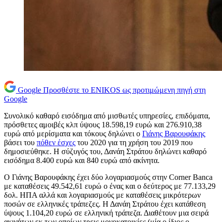
Google
Προσθέστε το ENIKOS ως προτιμώμενη πηγή στη
Google
Συνολικό καθαρό εισόδημα από μισθωτές υπηρεσίες, επιδόματα,
πρόσθετες αμοιβές κλπ ύψους 18.598,19 ευρώ και 276.910,38
ευρώ από μερίσματα και τόκους δηλώνει ο
Γιάνης Βαρουφάκης
βάσει του
πόθεν έσχες
του 2020 για τη χρήση του 2019 που
δημοσιεύθηκε. Η σύζυγός του, Δανάη Στράτου δηλώνει καθαρό
εισόδημα 8.400 ευρώ και 840 ευρώ από ακίνητα.
Ο Γιάνης Βαρουφάκης έχει δύο λογαριασμούς στην Corner Banca
με καταθέσεις 49.542,61 ευρώ ο ένας και ο δεύτερος με 77.133,29
δολ. ΗΠΑ αλλά και λογαριασμούς με καταθέσεις μικρότερων
ποσών σε ελληνικές τράπεζες. Η Δανάη Στράτου έχει κατάθεση
ύψους 1.104,20 ευρώ σε ελληνική τράπεζα. Διαθέτουν μια σειρά
ακινήτων εκ των οποίων τρεις μονοκατοικίες (μία ο ίδιος ο