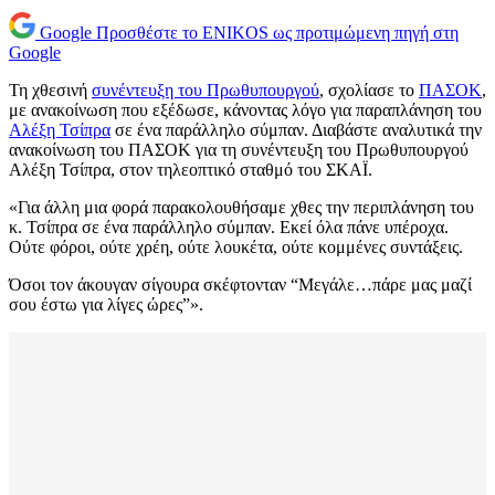
Google
Προσθέστε το ENIKOS ως προτιμώμενη πηγή στη
Google
Τη χθεσινή
συνέντευξη του Πρωθυπουργού
, σχολίασε το
ΠΑΣΟΚ
,
με ανακοίνωση που εξέδωσε, κάνοντας λόγο για παραπλάνηση του
Αλέξη Τσίπρα
σε ένα παράλληλο σύμπαν. Διαβάστε αναλυτικά την
ανακοίνωση του ΠΑΣΟΚ για τη συνέντευξη του Πρωθυπουργού
Αλέξη Τσίπρα, στον τηλεοπτικό σταθμό του ΣΚΑΪ.
«Για άλλη μια φορά παρακολουθήσαμε χθες την περιπλάνηση του
κ. Τσίπρα σε ένα παράλληλο σύμπαν. Εκεί όλα πάνε υπέροχα.
Ούτε φόροι, ούτε χρέη, ούτε λουκέτα, ούτε κομμένες συντάξεις.
Όσοι τον άκουγαν σίγουρα σκέφτονταν “Μεγάλε…πάρε μας μαζί
σου έστω για λίγες ώρες”».