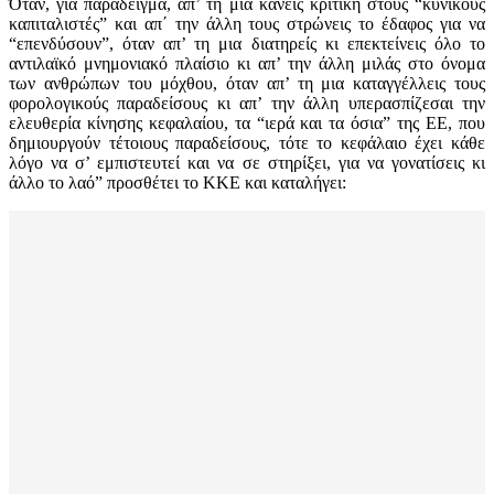
Όταν, για παράδειγμα, απ’ τη μια κάνεις κριτική στους “κυνικούς
καπιταλιστές” και απ΄ την άλλη τους στρώνεις το έδαφος για να
“επενδύσουν”, όταν απ’ τη μια διατηρείς κι επεκτείνεις όλο το
αντιλαϊκό μνημονιακό πλαίσιο κι απ’ την άλλη μιλάς στο όνομα
των ανθρώπων του μόχθου, όταν απ’ τη μια καταγγέλλεις τους
φορολογικούς παραδείσους κι απ’ την άλλη υπερασπίζεσαι την
ελευθερία κίνησης κεφαλαίου, τα “ιερά και τα όσια” της ΕΕ, που
δημιουργούν τέτοιους παραδείσους, τότε το κεφάλαιο έχει κάθε
λόγο να σ’ εμπιστευτεί και να σε στηρίξει, για να γονατίσεις κι
άλλο το λαό” προσθέτει το ΚΚΕ και καταλήγει: