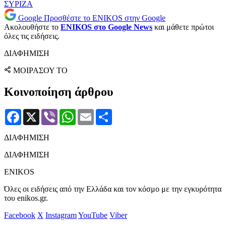
ΣΥΡΙΖΑ
Google
Προσθέστε το ENIKOS στην Google
Ακολουθήστε το
ENIKOS στο Google News
και μάθετε πρώτοι
όλες τις ειδήσεις.
ΔΙΑΦΗΜΙΣΗ
ΜΟΙΡΑΣΟΥ ΤΟ
Κοινοποίηση άρθρου
Facebook
X
Viber
WhatsApp
Email
Μοιραστείτε
ΔΙΑΦΗΜΙΣΗ
ΔΙΑΦΗΜΙΣΗ
ENIKOS
Όλες οι ειδήσεις από την Ελλάδα και τον κόσμο με την εγκυρότητα
του enikos.gr.
Facebook
X
Instagram
YouTube
Viber