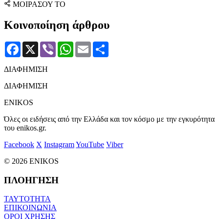
ΜΟΙΡΑΣΟΥ ΤΟ
Κοινοποίηση άρθρου
Facebook
X
Viber
WhatsApp
Email
Μοιραστείτε
ΔΙΑΦΗΜΙΣΗ
ΔΙΑΦΗΜΙΣΗ
ENIKOS
Όλες οι ειδήσεις από την Ελλάδα και τον κόσμο με την εγκυρότητα
του enikos.gr.
Facebook
X
Instagram
YouTube
Viber
© 2026 ENIKOS
ΠΛΟΗΓΗΣΗ
ΤΑΥΤΟΤΗΤΑ
ΕΠΙΚΟΙΝΩΝΙΑ
ΟΡΟΙ ΧΡΗΣΗΣ