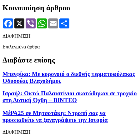
Κοινοποίηση άρθρου
Facebook
X
Viber
WhatsApp
Email
Μοιραστείτε
ΔΙΑΦΗΜΙΣΗ
Επιλεγμένα άρθρα
Διαβάστε επίσης
Μπενφίκα: Με κορονοϊό ο διεθνής τερματοφύλακας
Οδυσσέας Βλαχοδήμος
Ισραήλ: Οκτώ Παλαιστίνιοι σκοτώθηκαν σε τροχαίο
στη Δυτική Όχθη – ΒΙΝΤΕΟ
ΜέΡΑ25 σε Μητσοτάκη: Ντροπή σας να
προσπαθείτε να ξαναγράψετε την Ιστορία
ΔΙΑΦΗΜΙΣΗ