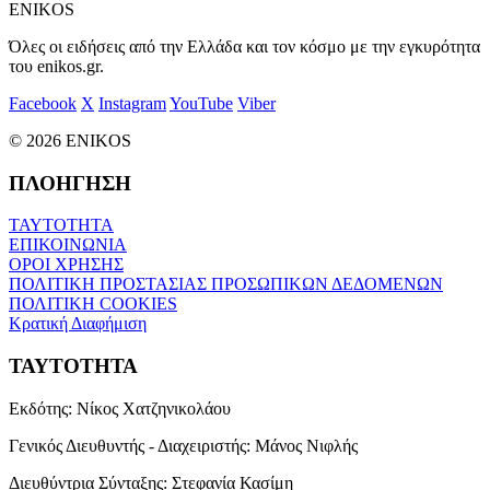
ENIKOS
Όλες οι ειδήσεις από την Ελλάδα και τον κόσμο με την εγκυρότητα
του enikos.gr.
Facebook
X
Instagram
YouTube
Viber
© 2026 ENIKOS
ΠΛΟΗΓΗΣΗ
ΤΑΥΤΟΤΗΤΑ
ΕΠΙΚΟΙΝΩΝΙΑ
ΟΡΟΙ ΧΡΗΣΗΣ
ΠΟΛΙΤΙΚΗ ΠΡΟΣΤΑΣΙΑΣ ΠΡΟΣΩΠΙΚΩΝ ΔΕΔΟΜΕΝΩΝ
ΠΟΛΙΤΙΚΗ COOKIES
Κρατική Διαφήμιση
ΤΑΥΤΟΤΗΤΑ
Εκδότης:
Νίκος Χατζηνικολάου
Γενικός Διευθυντής - Διαχειριστής:
Μάνος Νιφλής
Διευθύντρια Σύνταξης:
Στεφανία Κασίμη