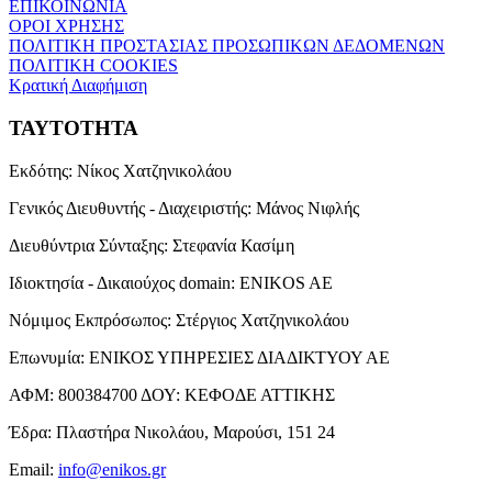
ΕΠΙΚΟΙΝΩΝΙΑ
ΟΡΟΙ ΧΡΗΣΗΣ
ΠΟΛΙΤΙΚΗ ΠΡΟΣΤΑΣΙΑΣ ΠΡΟΣΩΠΙΚΩΝ ΔΕΔΟΜΕΝΩΝ
ΠΟΛΙΤΙΚΗ COOKIES
Κρατική Διαφήμιση
ΤΑΥΤΟΤΗΤΑ
Εκδότης:
Νίκος Χατζηνικολάου
Γενικός Διευθυντής - Διαχειριστής:
Μάνος Νιφλής
Διευθύντρια Σύνταξης:
Στεφανία Κασίμη
Ιδιοκτησία - Δικαιούχος domain:
ENIKOS AE
Νόμιμος Εκπρόσωπος:
Στέργιος Χατζηνικολάου
Επωνυμία:
ΕΝΙΚΟΣ ΥΠΗΡΕΣΙΕΣ ΔΙΑΔΙΚΤΥΟΥ ΑΕ
ΑΦΜ:
800384700
ΔΟΥ:
ΚΕΦΟΔΕ ΑΤΤΙΚΗΣ
Έδρα:
Πλαστήρα Νικολάου, Μαρούσι, 151 24
Email:
info@enikos.gr