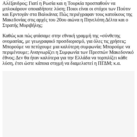
Αλέξανδρος; Γιατί η Ρωσία και η Τουρκία προσπαθούν να
μπλοκάρουν οποιαδήποτε λύση; Ποιοι είναι οι στόχοι των Πούτιν
και Ερντογάν στα Βαλκάνια; Πώς περιέγραφαν τους κατοίκους της
Μακεδονίας στις αρχές του 20ου αιώνα η Πηνελόπη Δέλτα και ο
Στρατής Μυριβήλης;
Καθώς και πώς φτάσαμε στην εθνική γραμμή της «σύνθετης
ονομασίας, με γεωγραφικό προσδιορισμό, για όλες τις χρήσεις;
Μπορούμε να πετύχουμε μια καλύτερη συμφωνία; Μπορούμε να
περιμένουμε; Αναγνωρίζει η Συμφωνία των Πρεσπών Μακεδονικό
έθνος; Δεν θα ήταν καλύτερα για την Ελλάδα να τορπιλίζει κάθε
λύση, έτσι ώστε κάποια στιγμή να διαμελιστεί η ΠΓΔΜ; κ.α.