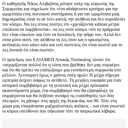
Ο καθηγητής Νίκος Αλιβιζάτος μίλησε υπέρ της κύρωσης της
Συμφωνίας και σημείωσε ότι «ένα αδιάψευστο κριτήριο για την
ωριμότητα ενός πολιτικού συστήματος ή για την ωριμότητα μιας
δημοκρατίας είναι το αν λέει κανείς την αλήθεια και δεν κοροϊδεύει
τον κόσμο. Να λες στους πολίτες ότι «χρειάζονται κάποια μέτρα
επώδυνα να λαμβάνονται», να λες στον κόσμο «ότι τα πράγματα
δεν είναι εύκολα» και έτσι να διεκδικείς την ψήφο του. Αλλά δεν
είναι μόνο αυτό, την αλήθεια τη λες όταν και ο ορκισμένος
αντίπαλός σου κάνει κάτι και εσύ πιστεύεις ότι είναι σωστό και το
λες δυνατά ότι είναι σωστό».
Ο πρόεδρος του ΕΛΙΑΜΕΠ Λουκάς Τσούκαλης τόνισε ότι
«ισχυρίζονται πολλοί ότι η λύση που βρέθηκε δεν μας συμφέρει
και ότι θα πρέπει να επιδιώξουμε μια ευνοϊκότερη συμφωνία στο
μέλλον. Λειτουργεί όμως ο χρόνος υπέρ ημών; Η μέχρι σήμερα
εμπειρία δείχνει σαφώς το αντίθετο. Τη μεγάλη ευκαιρία για έναν
ιστορικό συμβιβασμό με τη γειτονική και μέχρι πρόσφατα
ακατονόμαστη χώρα, ένα συμβιβασμό που θα εξασφάλιζε τα
συμφέροντα και θα σεβόταν συνάμα τις ευαισθησίες των δύο
πλευρών, τη χάσαμε στις αρχές της δεκαετίας του 90. Τότε στη
χώρα μας επικράτησαν μαξιμαλιστικές απόψεις – και είναι γνωστοί
οι κύριοι υπεύθυνοι που σήκωσαν τότε τα πατριωτικά λάβαρα.