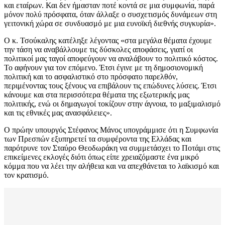
και εταίρων. Και δεν ήμασταν ποτέ κοντά σε μια συμφωνία, παρά
μόνον πολύ πρόσφατα, όταν άλλαξε ο συσχετισμός δυνάμεων στη
γειτονική χώρα σε συνδυασμό με μια ευνοϊκή διεθνής συγκυρία».
Ο κ. Τσούκαλης κατέληξε λέγοντας «στα μεγάλα θέματα έχουμε
την τάση να αναβάλλουμε τις δύσκολες αποφάσεις, γιατί οι
πολιτικοί μας ταγοί αποφεύγουν να αναλάβουν το πολιτικό κόστος.
Το αφήνουν για τον επόμενο. Έτσι έγινε με τη δημοσιονομική
πολιτική και το ασφαλιστικό στο πρόσφατο παρελθόν,
περιμένοντας τους ξένους να επιβάλουν τις επώδυνες λύσεις. Έτσι
κάνουμε και στα περισσότερα θέματα της εξωτερικής μας
πολιτικής, ενώ οι δημαγωγοί τοκίζουν στην άγνοια, το μαξιμαλισμό
και τις εθνικές μας ανασφάλειες».
Ο πρώην υπουργός Στέφανος Μάνος υπογράμμισε ότι η Συμφωνία
των Πρεσπών εξυπηρετεί τα συμφέροντα της Ελλάδας και
παρότρυνε τον Σταύρο Θεοδωράκη να συμμετάσχει το Ποτάμι στις
επικείμενες εκλογές διότι όπως είπε χρειαζόμαστε ένα μικρό
κόμμα που να λέει την αλήθεια και να απεχθάνεται το λαϊκισμό και
τον κρατισμό.