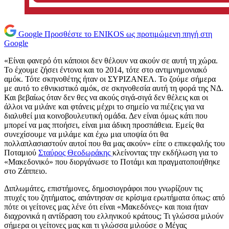
Google
Προσθέστε το ENIKOS ως προτιμώμενη πηγή στη
Google
«Είναι φανερό ότι κάποιοι δεν θέλουν να ακούν σε αυτή τη χώρα.
Το έχουμε ζήσει έντονα και το 2014, τότε στο αντιμνημονιακό
αμόκ. Τότε σκηνοθέτης ήταν οι ΣΥΡΙΖΑΝΕΛ. Το ζούμε σήμερα
με αυτό το εθνικιστικό αμόκ, σε σκηνοθεσία αυτή τη φορά της ΝΔ.
Και βεβαίως όταν δεν θες να ακούς σιγά-σιγά δεν θέλεις και οι
άλλοι να μιλάνε και φτάνεις μέχρι το σημείο να πιέζεις για να
διαλυθεί μια κοινοβουλευτική ομάδα. Δεν είναι όμως κάτι που
μπορεί να μας πτοήσει, είναι μια άδικη προσπάθεια. Εμείς θα
συνεχίσουμε να μιλάμε και έχω μια υποψία ότι θα
πολλαπλασιαστούν αυτοί που θα μας ακούν» είπε ο επικεφαλής του
Ποταμιού
Σταύρος Θεοδωράκης
κλείνοντας την εκδήλωση για το
«Μακεδονικό» που διοργάνωσε το Ποτάμι και πραγματοποιήθηκε
στο Ζάππειο.
Διπλωμάτες, επιστήμονες, δημοσιογράφοι που γνωρίζουν τις
πτυχές του ζητήματος, απάντησαν σε κρίσιμα ερωτήματα όπως: από
πότε οι γείτονες μας λένε ότι είναι «Μακεδόνες» και ποια ήταν
διαχρονικά η αντίδραση του ελληνικού κράτους; Τι γλώσσα μιλούν
σήμερα οι γείτονες μας και τι γλώσσα μιλούσε ο Μέγας