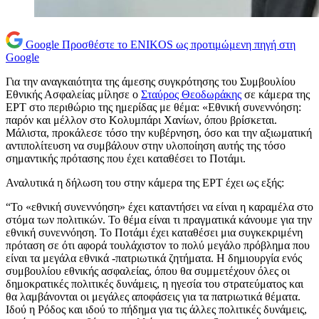
Google
Προσθέστε το ENIKOS ως προτιμώμενη πηγή στη
Google
Για την αναγκαιότητα της άμεσης συγκρότησης του Συμβουλίου
Εθνικής Ασφαλείας μίλησε ο
Σταύρος Θεοδωράκης
σε κάμερα της
ΕΡΤ στο περιθώριο της ημερίδας με θέμα: «Εθνική συνεννόηση:
παρόν και μέλλον στο Κολυμπάρι Χανίων, όπου βρίσκεται.
Μάλιστα, προκάλεσε τόσο την κυβέρνηση, όσο και την αξιωματική
αντιπολίτευση να συμβάλουν στην υλοποίηση αυτής της τόσο
σημαντικής πρότασης που έχει καταθέσει το Ποτάμι.
Αναλυτικά η δήλωση του στην κάμερα της ΕΡΤ έχει ως εξής:
“Το «εθνική συνεννόηση» έχει καταντήσει να είναι η καραμέλα στο
στόμα των πολιτικών. Το θέμα είναι τι πραγματικά κάνουμε για την
εθνική συνεννόηση. Το Ποτάμι έχει καταθέσει μια συγκεκριμένη
πρόταση σε ότι αφορά τουλάχιστον το πολύ μεγάλο πρόβλημα που
είναι τα μεγάλα εθνικά -πατριωτικά ζητήματα. Η δημιουργία ενός
συμβουλίου εθνικής ασφαλείας, όπου θα συμμετέχουν όλες οι
δημοκρατικές πολιτικές δυνάμεις, η ηγεσία του στρατεύματος και
θα λαμβάνονται οι μεγάλες αποφάσεις για τα πατριωτικά θέματα.
Ιδού η Ρόδος και ιδού το πήδημα για τις άλλες πολιτικές δυνάμεις,