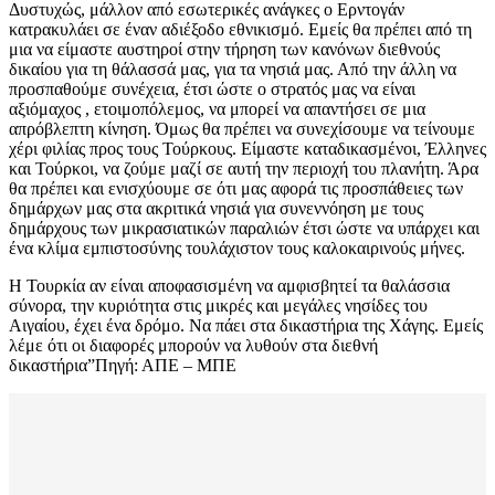
Δυστυχώς, μάλλον από εσωτερικές ανάγκες ο Ερντογάν
κατρακυλάει σε έναν αδιέξοδο εθνικισμό. Εμείς θα πρέπει από τη
μια να είμαστε αυστηροί στην τήρηση των κανόνων διεθνούς
δικαίου για τη θάλασσά μας, για τα νησιά μας. Από την άλλη να
προσπαθούμε συνέχεια, έτσι ώστε ο στρατός μας να είναι
αξιόμαχος , ετοιμοπόλεμος, να μπορεί να απαντήσει σε μια
απρόβλεπτη κίνηση. Όμως θα πρέπει να συνεχίσουμε να τείνουμε
χέρι φιλίας προς τους Τούρκους. Είμαστε καταδικασμένοι, Έλληνες
και Τούρκοι, να ζούμε μαζί σε αυτή την περιοχή του πλανήτη. Άρα
θα πρέπει και ενισχύουμε σε ότι μας αφορά τις προσπάθειες των
δημάρχων μας στα ακριτικά νησιά για συνεννόηση με τους
δημάρχους των μικρασιατικών παραλιών έτσι ώστε να υπάρχει και
ένα κλίμα εμπιστοσύνης τουλάχιστον τους καλοκαιρινούς μήνες.
Η Τουρκία αν είναι αποφασισμένη να αμφισβητεί τα θαλάσσια
σύνορα, την κυριότητα στις μικρές και μεγάλες νησίδες του
Αιγαίου, έχει ένα δρόμο. Να πάει στα δικαστήρια της Χάγης. Εμείς
λέμε ότι οι διαφορές μπορούν να λυθούν στα διεθνή
δικαστήρια”Πηγή: ΑΠΕ – ΜΠΕ