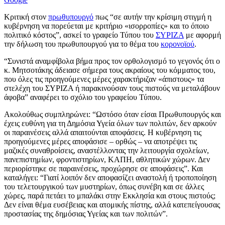
Κριτική στον
πρωθυπουργό
πως “σε αυτήν την κρίσιμη στιγμή η
κυβέρνηση να πορεύεται με κριτήριο «ισορροπίες» και το όποιο
πολιτικό κόστος”, ασκεί το γραφείο Τύπου του
ΣΥΡΙΖΑ
με αφορμή
την δήλωση του πρωθυπουργού για το θέμα του
κορονοϊού
.
“Συνιστά αναμφίβολα βήμα προς τον ορθολογισμό το γεγονός ότι ο
κ. Μητσοτάκης άδειασε σήμερα τους ακραίους του κόμματος του,
που όλες τις προηγούμενες μέρες χαρακτήριζαν «άπιστους» τα
στελέχη του ΣΥΡΙΖΑ ή παρακινούσαν τους πιστούς να μεταλάβουν
άφοβα” αναφέρει το σχόλιο του γραφείου Τύπου.
Ακολούθως συμπληρώνει: “Ωστόσο όταν είσαι Πρωθυπουργός και
έχεις ευθύνη για τη Δημόσια Υγεία όλων των πολιτών, δεν αρκούν
οι παραινέσεις αλλά απαιτούνται αποφάσεις. Η κυβέρνηση τις
προηγούμενες μέρες αποφάσισε – ορθώς – να αποτρέψει τις
μαζικές συναθροίσεις, αναστέλλοντας την λειτουργία σχολείων,
πανεπιστημίων, φροντιστηρίων, ΚΑΠΗ, αθλητικών χώρων. Δεν
περιορίστηκε σε παραινέσεις, προχώρησε σε αποφάσεις”. Και
καταλήγει: “Γιατί λοιπόν δεν αποφασίζει αναστολή ή τροποποίηση
του τελετουργικού των μυστηρίων, όπως συνέβη και σε άλλες
χώρες, παρά πετάει το μπαλάκι στην Εκκλησία και στους πιστούς;
Δεν είναι θέμα ευσέβειας και ατομικής πίστης, αλλά κατεπείγουσας
προστασίας της δημόσιας Υγείας και των πολιτών”.