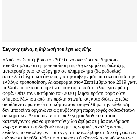
Συγκεκριμένα, η δήλωσή του έχει ως εξής:
«Από τον Σεπτέμβριο του 2019 είχα αναφέρει σε δημόσιες
τοποθετήσεις, ότι η τροποποίηση της συγκεκριμένης διάταξης,
μετατροπής από κακούργημα σε πλημμέλημα (δωροδοκίας)
αποτελεί στίγμα και όνειδος για την κυβέρνηση που υλοποίησε την
εν λόγω τροποποίηση. Αναφέρομαι στον Σεπτέμβριο του 2019 γιατί
πολλοί επιπόλαιοι μπορεί να πουν σήμερα ότι μιλάω για πρώτη
φορά. Ούτε τον Οκτώβριο του 2020 μίλησα πρώτη φορά ούτε
σήμερα. Μίλησα από την πρώτη στιγμή, και αυτό διότι πιστεύω
ακράδαντα πρώτον ότι το κόμμα που επαγγέλθηκε την κάθαρση
δεν μπορεί να οργανώνει ως κυβέρνηση παραγραφές σοβαρότατων
αδικημάτων. Δεύτερον, διότι επελέγη μία διαδικασία του
κατεπείγοντος για να ψηφιστούν χίλια άρθρα σε μία συνεδρίαση
χωρίς ουσιαστική διαβούλευση με τις νομικές σχολές και τις
ενώσεις ποινικολόγων. Τρίτον, γιατί μεταφέρθηκε η διενέργεια των
εκλογών μία εβδομάδα μετά την αρχική εξαγγελία ακριβώς για να