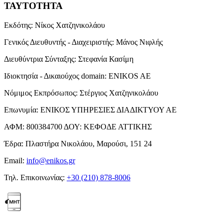
ΤΑΥΤΟΤΗΤΑ
Εκδότης:
Νίκος Χατζηνικολάου
Γενικός Διευθυντής - Διαχειριστής:
Μάνος Νιφλής
Διευθύντρια Σύνταξης:
Στεφανία Κασίμη
Ιδιοκτησία - Δικαιούχος domain:
ENIKOS AE
Νόμιμος Εκπρόσωπος:
Στέργιος Χατζηνικολάου
Επωνυμία:
ΕΝΙΚΟΣ ΥΠΗΡΕΣΙΕΣ ΔΙΑΔΙΚΤΥΟΥ ΑΕ
ΑΦΜ:
800384700
ΔΟΥ:
ΚΕΦΟΔΕ ΑΤΤΙΚΗΣ
Έδρα:
Πλαστήρα Νικολάου, Μαρούσι, 151 24
Email:
info@enikos.gr
Τηλ. Επικοινωνίας:
+30 (210) 878-8006