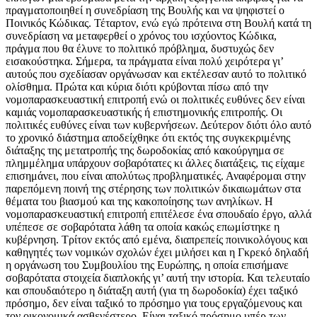
πραγματοποιηθεί η συνεδρίαση της Βουλής και να ψηφιστεί ο
Ποινικός Κώδικας. Τέταρτον, ενώ εγώ πρότεινα στη Βουλή κατά τη
συνεδρίαση να μεταφερθεί ο χρόνος του ισχύοντος Κώδικα,
πράγμα που θα έλυνε το πολιτικό πρόβλημα, δυστυχώς δεν
εισακούστηκα. Σήμερα, τα πράγματα είναι πολύ χειρότερα γι’
αυτούς που σχεδίασαν οργάνωσαν και εκτέλεσαν αυτό το πολιτικό
ολίσθημα. Πρώτα και κύρια διότι κρύβονται πίσω από την
νομοπαρασκευαστική επιτροπή ενώ οι πολιτικές ευθύνες δεν είναι
καμιάς νομοπαρασκευαστικής ή επιστημονικής επιτροπής. Οι
πολιτικές ευθύνες είναι των κυβερνήσεων. Δεύτερον διότι όλο αυτό
το χρονικό διάστημα αποδείχθηκε ότι εκτός της συγκεκριμένης
διάταξης της μετατροπής της δωροδοκίας από κακούργημα σε
πλημμέλημα υπάρχουν σοβαρότατες κι άλλες διατάξεις, τις είχαμε
επισημάνει, που είναι απολύτως προβληματικές. Αναφέρομαι στην
παρεπόμενη ποινή της στέρησης των πολιτικών δικαιωμάτων στα
θέματα του βιασμού και της κακοποίησης των ανηλίκων. Η
νομοπαρασκευαστική επιτροπή επιτέλεσε ένα σπουδαίο έργο, αλλά
υπέπεσε σε σοβαρότατα λάθη τα οποία κακώς επωμίστηκε η
κυβέρνηση. Τρίτον εκτός από εμένα, διαπρεπείς ποινικολόγους και
καθηγητές των νομικών σχολών έχει μιλήσει και η Γκρεκό δηλαδή
η οργάνωση του Συμβουλίου της Ευρώπης, η οποία επισήμανε
σοβαρότατα στοιχεία διαπλοκής γι’ αυτή την ιστορία. Και τελευταίο
και σπουδαιότερο η διάταξη αυτή (για τη δωροδοκία) έχει ταξικό
πρόσημο, δεν είναι ταξικό το πρόσημο για τους εργαζόμενους και
τον οικονομικά ασθενέστερο. Είναι ταξικό πρόσημο υπέρ των