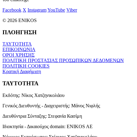
Facebook
X
Instagram
YouTube
Viber
© 2026 ENIKOS
ΠΛΟΗΓΗΣΗ
ΤΑΥΤΟΤΗΤΑ
ΕΠΙΚΟΙΝΩΝΙΑ
ΟΡΟΙ ΧΡΗΣΗΣ
ΠΟΛΙΤΙΚΗ ΠΡΟΣΤΑΣΙΑΣ ΠΡΟΣΩΠΙΚΩΝ ΔΕΔΟΜΕΝΩΝ
ΠΟΛΙΤΙΚΗ COOKIES
Κρατική Διαφήμιση
ΤΑΥΤΟΤΗΤΑ
Εκδότης:
Νίκος Χατζηνικολάου
Γενικός Διευθυντής - Διαχειριστής:
Μάνος Νιφλής
Διευθύντρια Σύνταξης:
Στεφανία Κασίμη
Ιδιοκτησία - Δικαιούχος domain:
ENIKOS AE
Νόμιμος Εκπρόσωπος:
Στέργιος Χατζηνικολάου