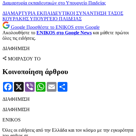
Διαμαρτυρία εκπαιδευτικών στο Υπουργείο Παιδείας
ΔΙΑΜΑΡΤΥΡΙΑ
ΕΚΠΑΙΔΕΥΤΙΚΟΙ
ΣΥΝΑΝΤΗΣΗ
ΤΑΣΟΣ
ΚΟΥΡΑΚΗΣ
ΥΠΟΥΡΓΕΙΟ ΠΑΙΔΕΙΑΣ
Google
Προσθέστε το ENIKOS στην Google
Ακολουθήστε το
ENIKOS στο Google News
και μάθετε πρώτοι
όλες τις ειδήσεις.
ΔΙΑΦΗΜΙΣΗ
ΜΟΙΡΑΣΟΥ ΤΟ
Κοινοποίηση άρθρου
Facebook
X
Viber
WhatsApp
Email
Μοιραστείτε
ΔΙΑΦΗΜΙΣΗ
ΔΙΑΦΗΜΙΣΗ
ENIKOS
Όλες οι ειδήσεις από την Ελλάδα και τον κόσμο με την εγκυρότητα
του enikos.gr.